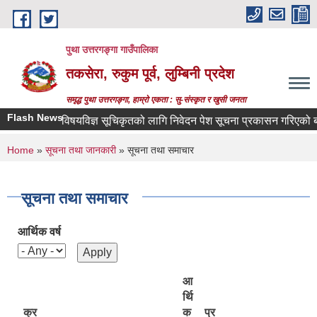
Skip to main content
पुथा उत्तरगङ्गा गाउँपालिका
तकसेरा, रुकुम पूर्व, लुम्बिनी प्रदेश
समृद्ध पुथा उत्तरगङ्गा, हाम्रो एकता : सु-संस्कृत र खुसी जनता
Flash News
विषयविज्ञ सूचिकृतको लागि निवेदन पेश सूचना प्रकासन गरिएको बारे
You are here
Home
»
सूचना तथा जानकारी
» सूचना तथा समाचार
सूचना तथा समाचार
आर्थिक वर्ष
आ
र्थि
क्र
क
प्र