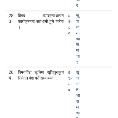
र
28
विपद ब्यावस्र्याथापन
७
सू
3
कार्यक्रममा सहभागी हुने बारेमा
९-
च
।
८
ना
०
त
था
स
मा
चा
र
28
विषयविज्ञ सूचिमा सूचिकृतहुन
७
सू
4
निवेदन पेश गर्ने सम्बन्धमा ।
९-
च
८
ना
०
त
था
स
मा
चा