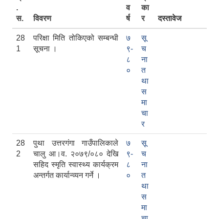
.
व
का
स.
विवरण
र्ष
र
दस्तावेज
28
परिक्षा मिति तोकिएको सम्बन्धी
७
सू
1
सूचना ।
९-
च
८
ना
०
त
था
स
मा
चा
र
28
पुथा उत्तरगंगा गाउँपालिकाले
७
सू
2
चालु आ।व. २०७९/०८० देखि
९-
च
सहिद स्मृति स्वास्थ्य कार्यक्रम
८
ना
अन्तर्गत कार्यान्व्यन गर्ने ।
०
त
था
स
मा
चा