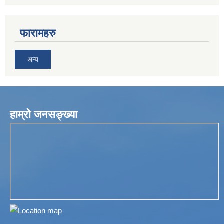
फारामहरु
अन्य
हाम्रो जनसङ्ख्या