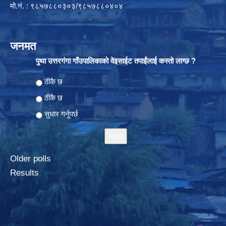
मो.नं. : ९८५७८८०३०३/९८५७८८०४०४
जनमत
पुथा उत्तरगंगा गाँउपालिकाको वेइसाईट तपाईंलाई कस्तो लाग्छ ?
Choices
ठीकै छ
ठीकै छ
सुधार गर्नुपर्छ
Older polls
Results