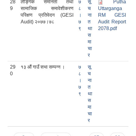
28
लैङ्गिक समानता तथा
७
सू
Putha
9
सामाजिक समावेशीकरण
८
च
Uttarganga
परिक्षण प्रतिवेदन (GESI
।
ना
RM GESI
Audit) २०७७।७८
७
त
Audit Report
९
था
2078.pdf
स
मा
चा
र
29
१३ औं गाउँ सभा सम्पन्न ।
७
सू
0
८
च
।
ना
७
त
९
था
स
मा
चा
र