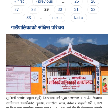
Pages
« first
‹ previous
…
25
26
27
28
29
30
31
32
33
…
next ›
last »
गाउँपालिकाको संक्षिप्त परिचय
लुम्बिनी प्रदेश रुकुम (पूर्व) जिल्लामा पर्ने पुथा उत्तरगङ्गा गाउँपालिकामा
साविकका रन्मामैकोट, हुकाम, तकसेरा, जाङ, कोल र राङ्सी गरी ६ वटा