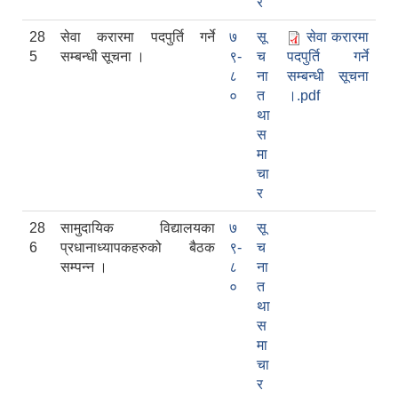
र
28
सेवा करारमा पदपुर्ति गर्ने
७
सू
सेवा करारमा
5
सम्बन्धी सूचना ।
९-
च
पदपुर्ति गर्ने
८
ना
सम्बन्धी सूचना
०
त
।.pdf
था
स
मा
चा
र
28
सामुदायिक विद्यालयका
७
सू
6
प्रधानाध्यापकहरुको बैठक
९-
च
सम्पन्न ।
८
ना
०
त
था
स
मा
चा
र