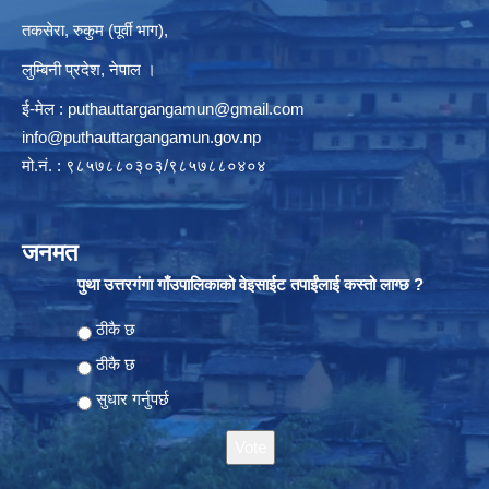
तकसेरा, रुकुम (पूर्वी भाग),
लुम्बिनी प्रदेश, नेपाल ।
ई-मेल :
puthauttargangamun@gmail.com
info@puthauttargangamun.gov.np
मो.नं. : ९८५७८८०३०३/९८५७८८०४०४
जनमत
पुथा उत्तरगंगा गाँउपालिकाको वेइसाईट तपाईंलाई कस्तो लाग्छ ?
Choices
ठीकै छ
ठीकै छ
सुधार गर्नुपर्छ