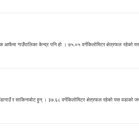
् । तक आफैमा गाउँपालिका केन्द्र पनि हो । ७५.०५ वर्गकिलोमिटर क्षेत्रफल र
, डाँडागाउँ र साकिनाबोट हुन् । ३७.६८ वर्गकिलोमिटर क्षेत्रफल रहेको यस वड