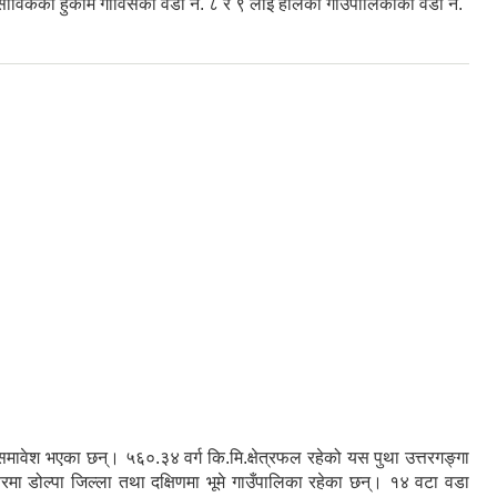
 साविकको हुकाम गाविसको वडा नं. ८ र ९ लाई हालको गाउँपालिकाको वडा नं.
रु समावेश भएका छन्। ५६०.३४ वर्ग कि.मि.क्षेत्रफल रहेको यस पुथा उत्तरगङ्गा
तरमा डोल्पा जिल्ला तथा दक्षिणमा भूमे गाउँपालिका रहेका छन्। १४ वटा वडा