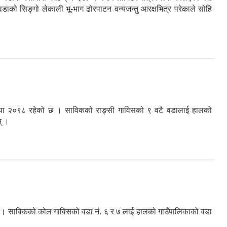
ो सिङ्गो लेकाली भू-भाग ढोरपाटन वन्यजन्तु आरक्षभित्र परेकाले सोहि
ङ्ख्या २०९८ रहेको छ । साविकको राङ्सी गाविसको ९ वटै वडालाई हालको
् ।
ेको छ । साविकको कोल गाविसको वडा नं. ६ र ७ लाई हालको गाउँपालिकाको वडा