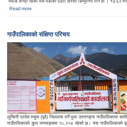
मयाङ केन्द्र रहेको यस वडाको एउटा हिस्सा डिम्मुरगैरा पनि हो । १३.६२
Read more
about वडा नं ६
Pages
गाउँपालिकाको संक्षिप्त परिचय
लुम्बिनी प्रदेश रुकुम (पूर्व) जिल्लामा पर्ने पुथा उत्तरगङ्गा गाउँपालिका
गाउँपालिकाको कुल जनसङ्ख्या १८,९५४ रहेको छ। यस गाउँपालिकाको पूर्वमा ब