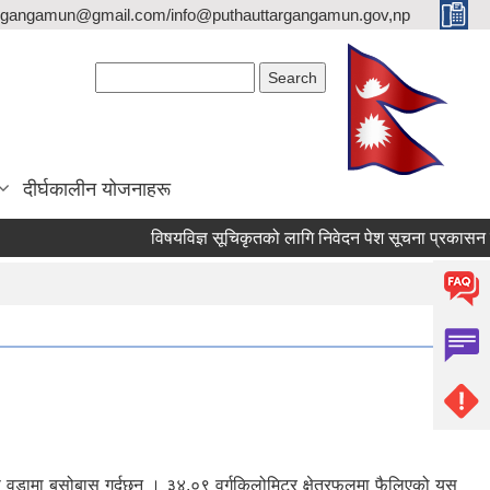
argangamun@gmail.com/info@puthauttargangamun.gov,np
Search form
Search
दीर्घकालीन योजनाहरू
विषयविज्ञ सूचिकृतको लागि निवेदन पेश सूचना प्रकासन गरिएको
ु यस वडामा बसोबास गर्दछन् । ३४.०९ वर्गकिलोमिटर क्षेत्रफलमा फैलिएको यस