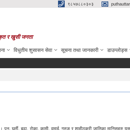
९८५७८८०३०३
puthautt
स्कृत र खुसी जनता
जना
विधुतीय शुसासन सेवा
सूचना तथा जानकारी
डाउन्लोड्स
ुन् । पुन, घर्ती, बुढा, रोका, कामी, दमाई, गुरुङ र शाहीठकुरी जातिका मानिसहर