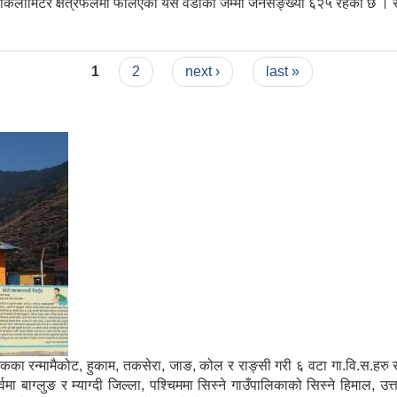
 वर्गकिलोमिटर क्षेत्रफलमा फैलिएको यस वडाको जम्मा जनसङ्ख्या ६२५ रहेको छ ।
1
2
next ›
last »
मा साविकका रन्मामैकोट, हुकाम, तकसेरा, जाङ, कोल र राङ्सी गरी ६ वटा गा.वि.स.ह
ाग्लुङ र म्याग्दी जिल्ला, पश्चिममा सिस्ने गाउँपालिकाको सिस्ने हिमाल, उत्