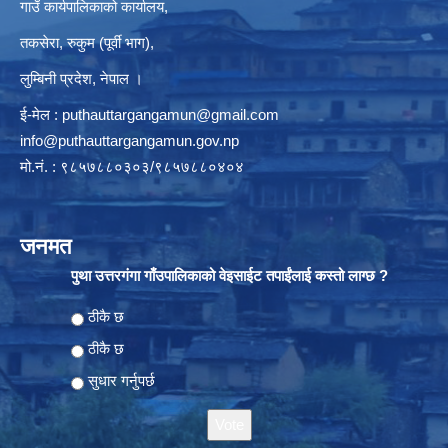
गाउँ कार्यपालिकाको कार्यालय,
तकसेरा, रुकुम (पूर्वी भाग),
लुम्बिनी प्रदेश, नेपाल ।
ई-मेल :
puthauttargangamun@gmail.com
info@puthauttargangamun.gov.np
मो.नं. : ९८५७८८०३०३/९८५७८८०४०४
जनमत
पुथा उत्तरगंगा गाँउपालिकाको वेइसाईट तपाईंलाई कस्तो लाग्छ ?
Choices
ठीकै छ
ठीकै छ
सुधार गर्नुपर्छ