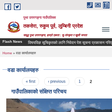
Skip to main content
पुथा उत्तरगङ्गा गाउँपालिका
तकसेरा, रुकुम पूर्व, लुम्बिनी प्रदेश
समृद्ध पुथा उत्तरगङ्गा, हाम्रो एकता : सु-संस्कृत र खुसी जनता
Flash News
विषयविज्ञ सूचिकृतको लागि निवेदन पेश सूचना प्रकासन गरिएको बा
You are here
Home
» वडा कार्यालयहरु
वडा कार्यालयहरु
Pages
« first
‹ previous
1
2
गाउँपालिकाको संक्षिप्त परिचय