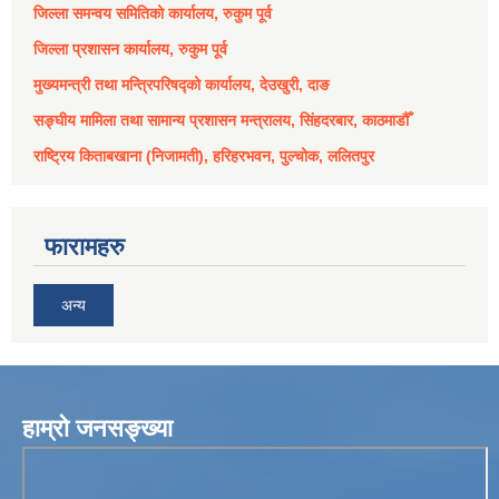
जिल्ला समन्वय समितिको कार्यालय, रुकुम पूर्व
जिल्ला प्रशासन कार्यालय, रुकुम पूर्व
मुख्यमन्त्री तथा मन्त्रिपरिषद्को कार्यालय, देउखुरी, दाङ
सङ्घीय मामिला तथा सामान्य प्रशासन मन्त्रालय, सिंहदरबार, काठमाडौँ
राष्ट्रिय किताबखाना (निजामती), हरिहरभवन, पुल्चोक, ललितपुर
फारामहरु
अन्य
हाम्रो जनसङ्ख्या