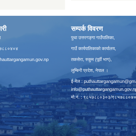
ारी
सम्पर्क विवरण
ा
पुथा उत्तरगङ्गा गाउँपालिका,
९८५७८८०४०४
गाउँ कार्यपालिकाको कार्यालय,
hauttargangamun.gov.np
तकसेरा, रुकुम (पूर्वी भाग),
लुम्बिनी प्रदेश, नेपाल ।
ई-मेल :
puthauttargangamun@gma
info@puthauttargangamun.gov.n
मो.नं. : ९८५७८८०३०३/९८५७८८०४