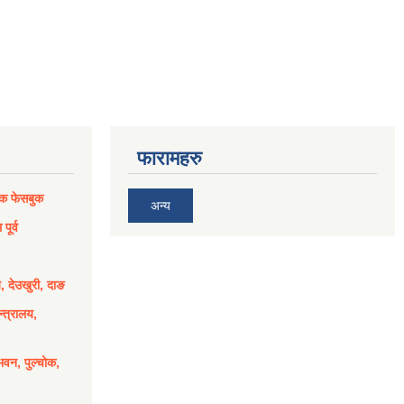
फारामहरु
िक फेसबुक
अन्य
पूर्व
य, देउखुरी, दाङ
्त्रालय,
भवन, पुल्चोक,