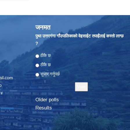
जनमत
पुथा उत्तरगंगा गाँउपालिकाको वेइसाईट तपाईंलाई कस्तो लाग्छ
?
Choices
ठीकै छ
ठीकै छ
सुधार गर्नुपर्छ
il.com
p
०४
Older polls
Results