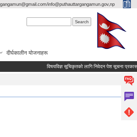
argangamun@gmail.com/info@puthauttargangamun.gov,np
Search form
Search
दीर्घकालीन योजनाहरू
विषयविज्ञ सूचिकृतको लागि निवेदन पेश सूचना प्रकासन गरि