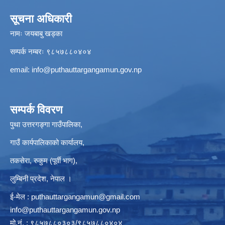
सूचना अधिकारी
नामः जयबाबु खड्का
सम्पर्क नम्बरः ९८५७८८०४०४
email:
info@puthauttargangamun.gov.np
सम्पर्क विवरण
पुथा उत्तरगङ्गा गाउँपालिका,
गाउँ कार्यपालिकाको कार्यालय,
तकसेरा, रुकुम (पूर्वी भाग),
लुम्बिनी प्रदेश, नेपाल ।
ई-मेल :
puthauttargangamun@gmail.com
info@puthauttargangamun.gov.np
मो.नं. : ९८५७८८०३०३/९८५७८८०४०४