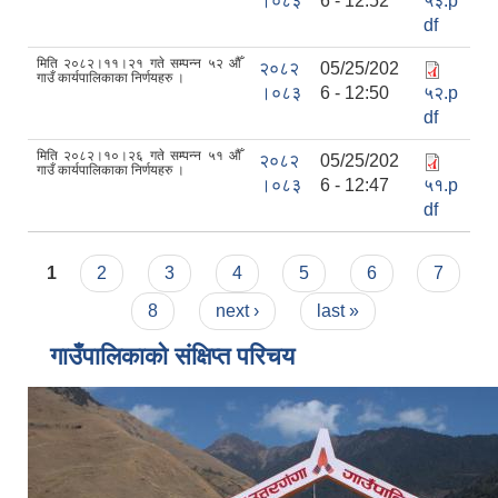
।०८३
6 - 12:52
५३.p
df
मिति २०८२।११।२१ गते सम्पन्न ५२ औँ
२०८२
05/25/202
गाउँ कार्यपालिकाका निर्णयहरु ।
।०८३
6 - 12:50
५२.p
df
मिति २०८२।१०।२६ गते सम्पन्न ५१ औँ
२०८२
05/25/202
गाउँ कार्यपालिकाका निर्णयहरु ।
।०८३
6 - 12:47
५१.p
df
Pages
1
2
3
4
5
6
7
8
next ›
last »
गाउँपालिकाको संक्षिप्त परिचय