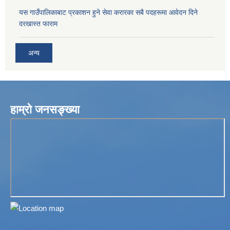
यस गाउँपालिकाबाट प्रकाशन हुने सेवा करारका सबै पदहरूमा आवेदन दिने
दरखास्त फाराम
अन्य
हाम्रो जनसङ्ख्या