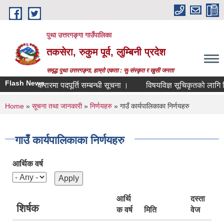
Skip to main content
पुथा उत्तरगङ्गा गाउँपालिका
तकसेरा, रुकुम पूर्व, लुम्बिनी प्रदेश
समृद्ध पुथा उत्तरगङ्गा, हाम्रो एकता : सु-संस्कृत र खुसी जनता
Flash News
सेवा करारमा पदपूर्ति सम्बन्धी सूचना ।
विषयविज्ञ सूचिकृतको लागि निवेद
You are here
Home
»
सूचना तथा जानकारी
»
निर्णयहरु
» गाउँ कार्यपालिकाका निर्णयहरु
गाउँ कार्यपालिकाका निर्णयहरु
आर्थिक वर्ष
आर्थि
दस्ता
शिर्षक
क वर्ष
मिति
वेज