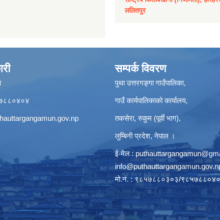
ललितपुर
ारी
सम्पर्क विवरण
ा
पुथा उत्तरगङ्गा गाउँपालिका,
९८५७८८०४०४
गाउँ कार्यपालिकाको कार्यालय,
hauttargangamun.gov.np
तकसेरा, रुकुम (पूर्वी भाग),
लुम्बिनी प्रदेश, नेपाल ।
ई-मेल :
puthauttargangamun@gma
info@puthauttargangamun.gov.n
मो.नं. : ९८५७८८०३०३/९८५७८८०४