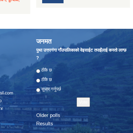
जनमत
पुथा उत्तरगंगा गाँउपालिकाको वेइसाईट तपाईंलाई कस्तो लाग्छ
?
Choices
ठीकै छ
ठीकै छ
सुधार गर्नुपर्छ
il.com
p
०४
Older polls
Results