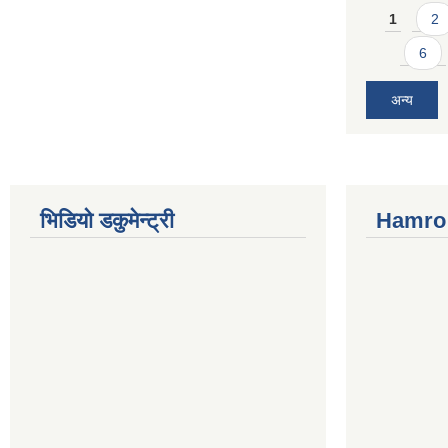
Pages
1
2
6
अन्य
भिडियो डकुमेन्ट्री
Hamro 