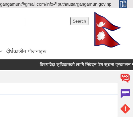
argangamun@gmail.com/info@puthauttargangamun.gov,np
Search form
Search
दीर्घकालीन योजनाहरू
विषयविज्ञ सूचिकृतको लागि निवेदन पेश सूचना प्रकासन गरिएको 