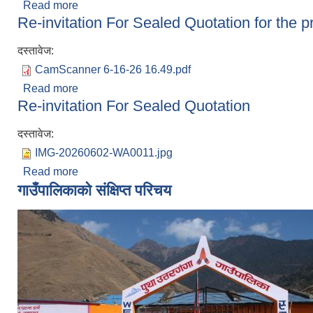
Read more
about Inviation for Sealed Quotations for Procer
Re-invitation For Sealed Quotation for the
दस्तावेज:
CamScanner 6-16-26 16.49.pdf
Read more
about Re-invitation For Sealed Quotation for t
Re-invitation For Sealed Quotation
दस्तावेज:
IMG-20260602-WA0011.jpg
Read more
about Re-invitation For Sealed Quotation
गाउँपालिकाको संक्षिप्त परिचय