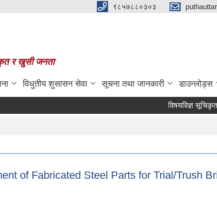
९८५७८८०३०३
puthautt
स्कृत र खुसी जनता
जना
विधुतीय शुसासन सेवा
सूचना तथा जानकारी
डाउन्लोड्स
विषयविज्ञ सूचिकृतको ला
ent of Fabricated Steel Parts for Trial/Trush Br