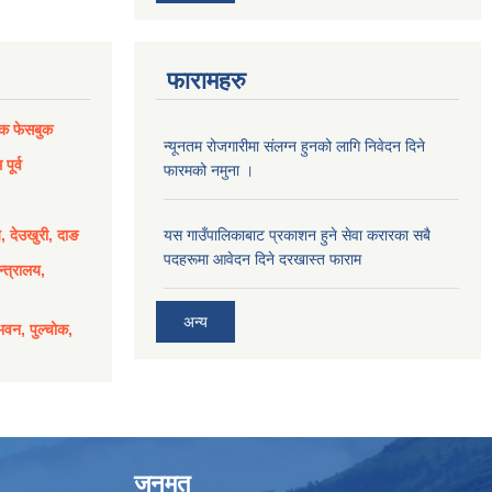
फारामहरु
िक फेसबुक
न्यूनतम रोजगारीमा संलग्न हुनको लागि निवेदन दिने
पूर्व
फारमको नमुना ।
य, देउखुरी, दाङ
यस गाउँपालिकाबाट प्रकाशन हुने सेवा करारका सबै
पदहरूमा आवेदन दिने दरखास्त फाराम
्त्रालय,
अन्य
भवन, पुल्चोक,
जनमत