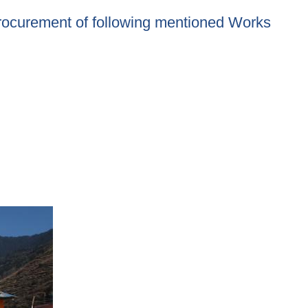
ement of Fabricated Steel Parts for Trial/Trush Bridges.
 procurement of following mentioned Works
he procurement of following mentioned Works