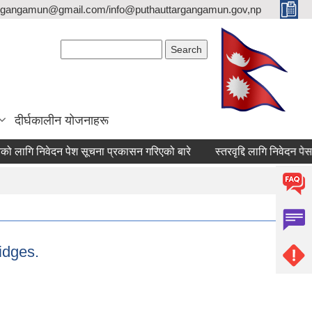
argangamun@gmail.com/info@puthauttargangamun.gov,np
Search form
Search
दीर्घकालीन योजनाहरू
गि निवेदन पेश सूचना प्रकासन गरिएको बारे
स्तरवृद्दि लागि निवेदन पेस गर्ने 
idges.