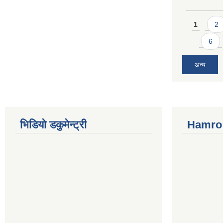
Pages
1
2
6
अन्य
भिडियो डकुमेन्ट्री
Hamro 