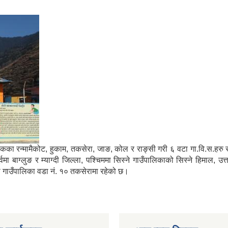
मा साविकका रन्मामैकोट, हुकाम, तकसेरा, जाङ, कोल र राङ्सी गरी ६ वटा गा.वि.स.ह
ाग्लुङ र म्याग्दी जिल्ला, पश्चिममा सिस्ने गाउँपालिकाको सिस्ने हिमाल, उत्
्गा गाउँपालिका वडा नं. १० तकसेरामा रहेको छ।