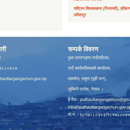
राष्ट्रिय किताबखाना (निजामती), हरिहर
ललितपुर
ारी
सम्पर्क विवरण
ा
पुथा उत्तरगङ्गा गाउँपालिका,
९८५७८८०४०४
गाउँ कार्यपालिकाको कार्यालय,
hauttargangamun.gov.np
तकसेरा, रुकुम (पूर्वी भाग),
लुम्बिनी प्रदेश, नेपाल ।
ई-मेल :
puthauttargangamun@gma
info@puthauttargangamun.gov.n
मो.नं. : ९८५७८८०३०३/९८५७८८०४