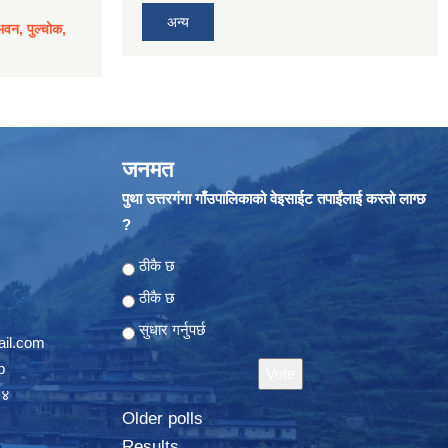
अन्य
भवन, पुल्चोक,
जनमत
पुथा उत्तरगंगा गाँउपालिकाको वेइसाईट तपाईंलाई कस्तो लाग्छ
?
Choices
ठीकै छ
ठीकै छ
सुधार गर्नुपर्छ
il.com
p
०४
Older polls
Results