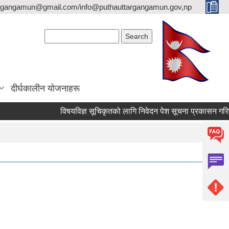
argangamun@gmail.com/info@puthauttargangamun.gov,np
Search form
Search
दीर्घकालीन योजनाहरू
विषयविज्ञ सूचिकृतको लागि निवेदन पेश सूचना प्रकासन गरिएको बार