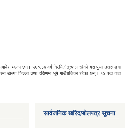
रु समावेश भएका छन्। ५६०.३४ वर्ग कि.मि.क्षेत्रफल रहेको यस पुथा उत्तरगङ्गा
तरमा डोल्पा जिल्ला तथा दक्षिणमा भूमे गाउँपालिका रहेका छन्। १४ वटा वडा
सार्वजनिक खरिद/बोलपत्र सूचना