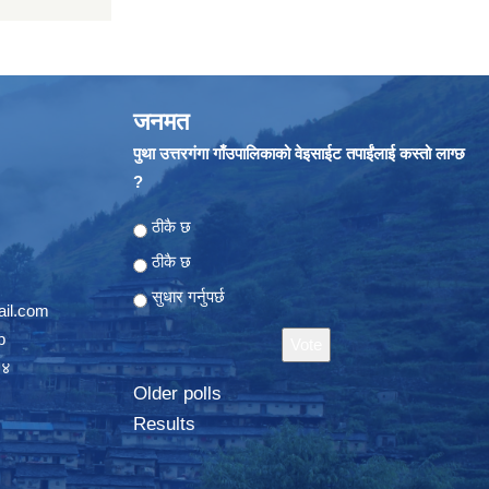
जनमत
पुथा उत्तरगंगा गाँउपालिकाको वेइसाईट तपाईंलाई कस्तो लाग्छ
?
Choices
ठीकै छ
ठीकै छ
सुधार गर्नुपर्छ
il.com
p
०४
Older polls
Results