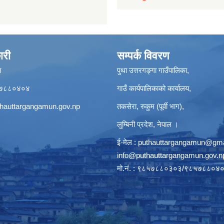
ारी
सम्पर्क विवरण
ा
पुथा उत्तरगङ्गा गाउँपालिका,
९८५७८८०४०४
गाउँ कार्यपालिकाको कार्यालय,
hauttargangamun.gov.np
तकसेरा, रुकुम (पूर्वी भाग),
लुम्बिनी प्रदेश, नेपाल ।
ई-मेल :
puthauttargangamun@gma
info@puthauttargangamun.gov.n
मो.नं. : ९८५७८८०३०३/९८५७८८०४