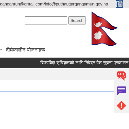
argangamun@gmail.com/info@puthauttargangamun.gov,np
Search form
Search
दीर्घकालीन योजनाहरू
विषयविज्ञ सूचिकृतको लागि निवेदन पेश सूचना प्रकासन गरिएको