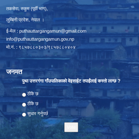
तकसेरा, रुकुम (पूर्वी भाग),
लुम्बिनी प्रदेश, नेपाल ।
ई-मेल :
puthauttargangamun@gmail.com
info@puthauttargangamun.gov.np
मो.नं. : ९८५७८८०३०३/९८५७८८०४०४
जनमत
पुथा उत्तरगंगा गाँउपालिकाको वेइसाईट तपाईंलाई कस्तो लाग्छ ?
Choices
ठीकै छ
ठीकै छ
सुधार गर्नुपर्छ