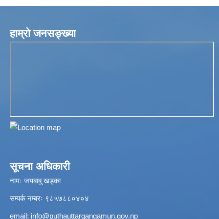
हाम्रो जनसङ्ख्या
सूचना अधिकारी
नामः जयबाबु खड्का
सम्पर्क नम्बरः ९८५७८८०४०४
email:
info@puthauttargangamun.gov.np