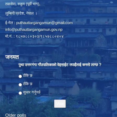
तकसेरा, रुकुम (पूर्वी भाग),
लुम्बिनी प्रदेश, नेपाल ।
ई-मेल :
puthauttargangamun@gmail.com
info@puthauttargangamun.gov.np
मो.नं. : ९८५७८८०३०३/९८५७८८०४०४
जनमत
पुथा उत्तरगंगा गाँउपालिकाको वेइसाईट तपाईंलाई कस्तो लाग्छ ?
Choices
ठीकै छ
ठीकै छ
सुधार गर्नुपर्छ
Older polls