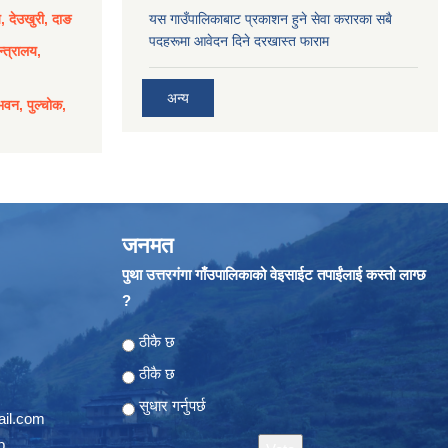
य, देउखुरी, दाङ
यस गाउँपालिकाबाट प्रकाशन हुने सेवा करारका सबै
पदहरूमा आवेदन दिने दरखास्त फाराम
्त्रालय,
अन्य
भवन, पुल्चोक,
जनमत
पुथा उत्तरगंगा गाँउपालिकाको वेइसाईट तपाईंलाई कस्तो लाग्छ
?
Choices
ठीकै छ
ठीकै छ
सुधार गर्नुपर्छ
il.com
p