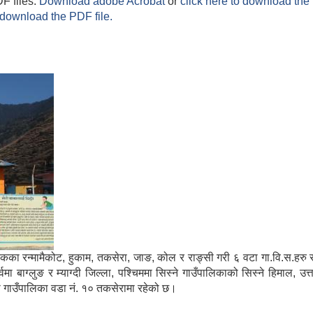
F files.
Download adobe Acrobat
or
click here to download the 
 download the PDF file.
मा साविकका रन्मामैकोट, हुकाम, तकसेरा, जाङ, कोल र राङ्सी गरी ६ वटा गा.वि.स.ह
ाग्लुङ र म्याग्दी जिल्ला, पश्चिममा सिस्ने गाउँपालिकाको सिस्ने हिमाल, उत्
्गा गाउँपालिका वडा नं. १० तकसेरामा रहेको छ।