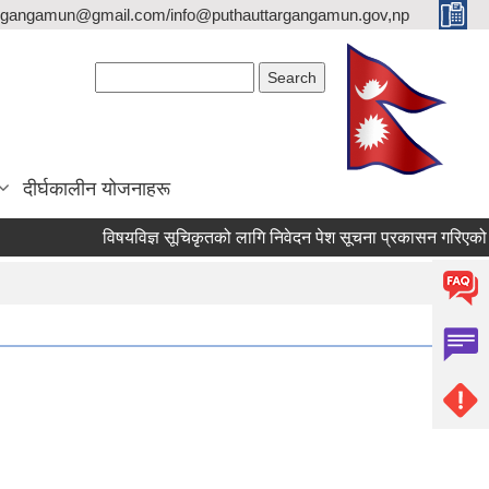
argangamun@gmail.com/info@puthauttargangamun.gov,np
Search form
Search
दीर्घकालीन योजनाहरू
विषयविज्ञ सूचिकृतको लागि निवेदन पेश सूचना प्रकासन गरिएको बारे