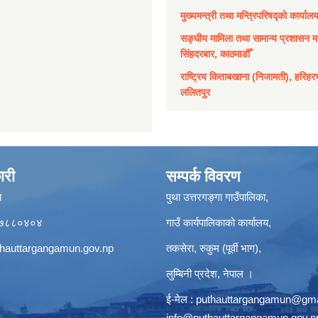
मुख्यमन्त्री तथा मन्त्रिपरिषद्को कार्याल
सङ्घीय मामिला तथा सामान्य प्रशासन मन
सिंहदरबार, काठमाडौँ
राष्ट्रिय किताबखाना (निजामती), हरिहर
ललितपुर
ारी
सम्पर्क विवरण
ा
पुथा उत्तरगङ्गा गाउँपालिका,
९८५७८८०४०४
गाउँ कार्यपालिकाको कार्यालय,
hauttargangamun.gov.np
तकसेरा, रुकुम (पूर्वी भाग),
लुम्बिनी प्रदेश, नेपाल ।
ई-मेल :
puthauttargangamun@gma
info@puthauttargangamun.gov.n