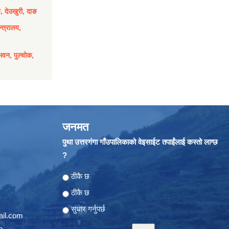
य, देउखुरी, दाङ
्त्रालय,
भवन, पुल्चोक,
जनमत
पुथा उत्तरगंगा गाँउपालिकाको वेइसाईट तपाईंलाई कस्तो लाग्छ
?
Choices
ठीकै छ
ठीकै छ
सुधार गर्नुपर्छ
il.com
p