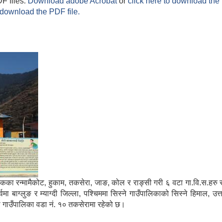
F files.
Download adobe Acrobat
or
click here to download the 
 download the PDF file.
मा साविकका रन्मामैकोट, हुकाम, तकसेरा, जाङ, कोल र राङ्सी गरी ६ वटा गा.वि.स.ह
ाग्लुङ र म्याग्दी जिल्ला, पश्चिममा सिस्ने गाउँपालिकाको सिस्ने हिमाल, उत्
्गा गाउँपालिका वडा नं. १० तकसेरामा रहेको छ।