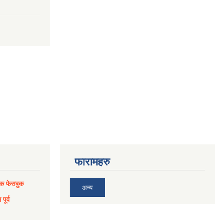
फारामहरु
िक फेसबुक
अन्य
पूर्व