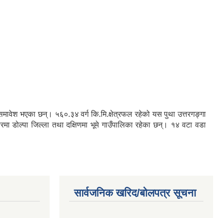
रु समावेश भएका छन्। ५६०.३४ वर्ग कि.मि.क्षेत्रफल रहेको यस पुथा उत्तरगङ्गा
तरमा डोल्पा जिल्ला तथा दक्षिणमा भूमे गाउँपालिका रहेका छन्। १४ वटा वडा
सार्वजनिक खरिद/बोलपत्र सूचना