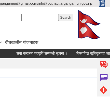
argangamun@gmail.com/info@puthauttargangamun.gov,np
Search form
Search
दीर्घकालीन योजनाहरू
सेवा करारमा पदपूर्ति सम्बन्धी सूचना ।
विषयविज्ञ सूचिकृतको लागि निवे