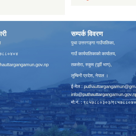
ारी
सम्पर्क विवरण
ा
पुथा उत्तरगङ्गा गाउँपालिका,
९८५७८८०४०४
गाउँ कार्यपालिकाको कार्यालय,
hauttargangamun.gov.np
तकसेरा, रुकुम (पूर्वी भाग),
लुम्बिनी प्रदेश, नेपाल ।
ई-मेल :
puthauttargangamun@gma
info@puthauttargangamun.gov.n
मो.नं. : ९८५७८८०३०३/९८५७८८०४