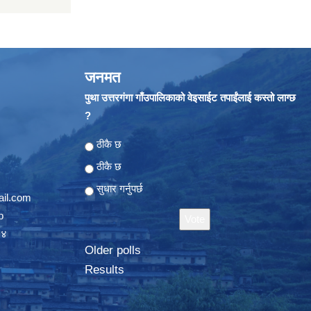
जनमत
पुथा उत्तरगंगा गाँउपालिकाको वेइसाईट तपाईंलाई कस्तो लाग्छ
?
Choices
ठीकै छ
ठीकै छ
सुधार गर्नुपर्छ
il.com
p
०४
Older polls
Results