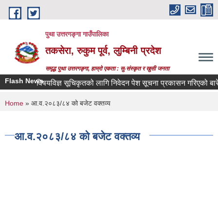
Skip to main content
पुथा उत्तरगङ्गा गाउँपालिका
तकसेरा, रुकुम पूर्व, लुम्बिनी प्रदेश
समृद्ध पुथा उत्तरगङ्गा, हाम्रो एकता : सु-संस्कृत र खुसी जनता
Flash News
विषयविज्ञ सूचिकृतको लागि निवेदन पेश सूचना प्रकासन गरिएको बारे
You are here
Home
» आ.व.२०८३/८४ को बजेट वक्तव्य
आ.व.२०८३/८४ को बजेट वक्तव्य