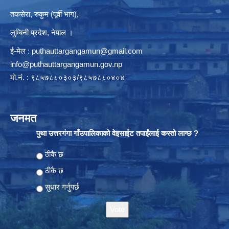
तकसेरा, रुकुम (पूर्वी भाग),
लुम्बिनी प्रदेश, नेपाल ।
ई-मेल :
puthauttargangamun@gmail.com
info@puthauttargangamun.gov.np
मो.नं. : ९८५७८८०३०३/९८५७८८०४०४
जनमत
पुथा उत्तरगंगा गाँउपालिकाको वेइसाईट तपाईंलाई कस्तो लाग्छ ?
Choices
ठीकै छ
ठीकै छ
सुधार गर्नुपर्छ