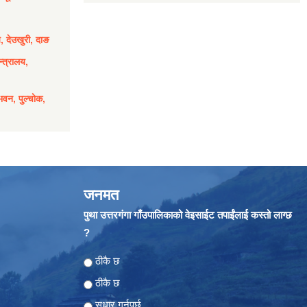
य, देउखुरी, दाङ
्त्रालय,
भवन, पुल्चोक,
जनमत
पुथा उत्तरगंगा गाँउपालिकाको वेइसाईट तपाईंलाई कस्तो लाग्छ
?
Choices
ठीकै छ
ठीकै छ
सुधार गर्नुपर्छ