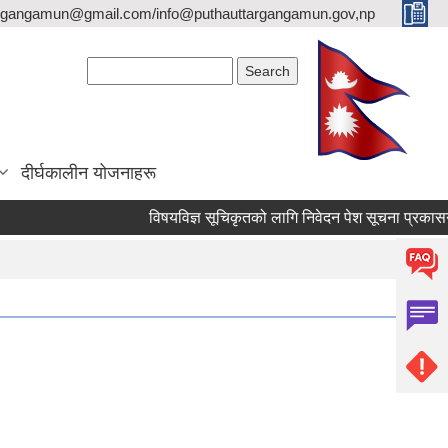
argangamun@gmail.com/info@puthauttargangamun.gov,np
Search form
Search
दीर्घकालीन योजनाहरू
विषयविज्ञ सूचिकृतको लागि निवेदन पेश सूचना प्रकासन गरिएको