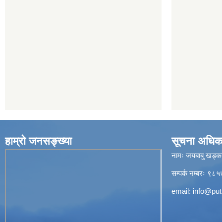
हाम्रो जनसङ्ख्या
सूचना अधिक
नामः जयबाबु खड्क
सम्पर्क नम्बरः 
email:
info@put