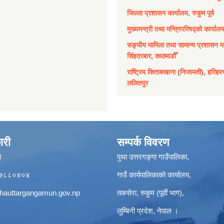
जिल्ला प्रशासन कार्यालय, रुकुम पूर्व
मुख्यमन्त्री तथा मन्त्रिपरिषद्को कार्याल
सङ्घीय मामिला तथा सामान्य प्रशासन मन
सिंहदरबार, काठमाडौँ
राष्ट्रिय किताबखाना (निजामती), हरिहर
ललितपुर
ारी
सम्पर्क विवरण
ा
पुथा उत्तरगङ्गा गाउँपालिका,
९८५७८८०४०४
गाउँ कार्यपालिकाको कार्यालय,
hauttargangamun.gov.np
तकसेरा, रुकुम (पूर्वी भाग),
लुम्बिनी प्रदेश, नेपाल ।