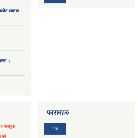
बजेट वक्तव्य
।
क्रम ।
फारामहरु
िक फेसबुक
अन्य
पूर्व