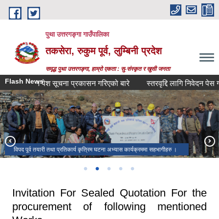
Skip to main content
पुथा उत्तरगङ्गा गाउँपालिका
तकसेरा, रुकुम पूर्व, लुम्बिनी प्रदेश
समृद्ध पुथा उत्तरगङ्गा, हाम्रो एकता : सु-संस्कृत र खुसी जनता
Flash News
 निवेदन पेश सूचना प्रकासन गरिएको बारे
स्तरवृद्दि लागि निवेदन पेस गर्ने सम
३१ ‍औँ कार्यपालिका बैठक वडा नं. ३ रमणिय स्थल सुनदहमा बस्दै गरेको
पदाधिकारीहरुसँग कर्मचारीहरुको तस्बिर ।
विपद पूर्व तयारी तथा प्रतिकार्य कृत्रिम घटना अभ्यास कार्यक्रममा सहभागीहरु ।
गाउँपालिकाका सम्पूर्ण पदाधिकारीहरुको सामुहिक तस्बिर ।
पदाधिकारीहरूको तस्बिर ।
रमणिय गाउँ तकको तस्विर ।
Invitation For Sealed Quotation For the
procurement of following mentioned