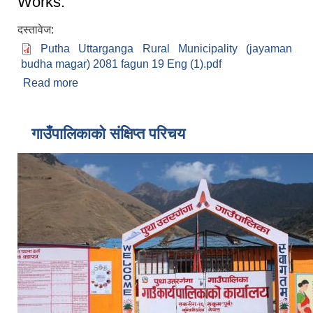
Works.
दस्तावेज:
Putha Uttarganga Rural Municipality (jayaman
budha magar) 2081 fagun 19 Eng (1).pdf
Read more
about Invitation For Sealed Quotation For the
procurement of following mentioned Works.
गाउँपालिकाको संक्षिप्त परिचय