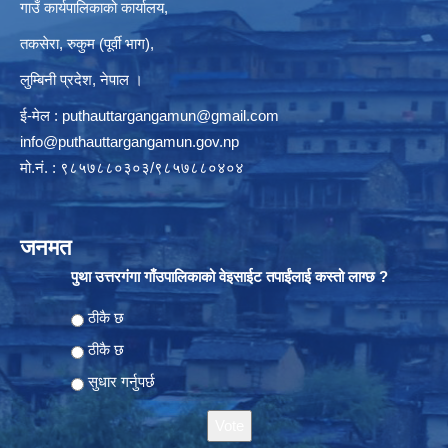
गाउँ कार्यपालिकाको कार्यालय,
तकसेरा, रुकुम (पूर्वी भाग),
लुम्बिनी प्रदेश, नेपाल ।
ई-मेल :
puthauttargangamun@gmail.com
info@puthauttargangamun.gov.np
मो.नं. : ९८५७८८०३०३/९८५७८८०४०४
जनमत
पुथा उत्तरगंगा गाँउपालिकाको वेइसाईट तपाईंलाई कस्तो लाग्छ ?
Choices
ठीकै छ
ठीकै छ
सुधार गर्नुपर्छ