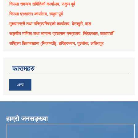
जिल्ला समन्वय समितिको कार्यालय, रुकुम पूर्व
जिल्ला प्रशासन कार्यालय, रुकुम पूर्व
मुख्यमन्त्री तथा मन्त्रिपरिषद्को कार्यालय, देउखुरी, दाङ
सङ्घीय मामिला तथा सामान्य प्रशासन मन्त्रालय, सिंहदरबार, काठमाडौँ
राष्ट्रिय किताबखाना (निजामती), हरिहरभवन, पुल्चोक, ललितपुर
फारामहरु
अन्य
हाम्रो जनसङ्ख्या