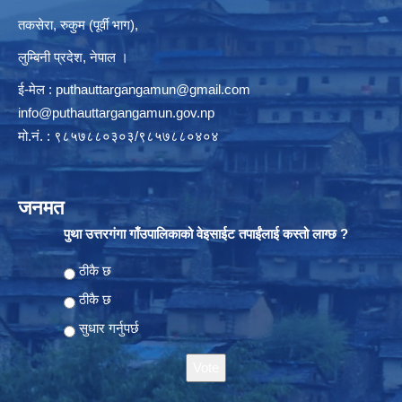
तकसेरा, रुकुम (पूर्वी भाग),
लुम्बिनी प्रदेश, नेपाल ।
ई-मेल :
puthauttargangamun@gmail.com
info@puthauttargangamun.gov.np
मो.नं. : ९८५७८८०३०३/९८५७८८०४०४
जनमत
पुथा उत्तरगंगा गाँउपालिकाको वेइसाईट तपाईंलाई कस्तो लाग्छ ?
Choices
ठीकै छ
ठीकै छ
सुधार गर्नुपर्छ