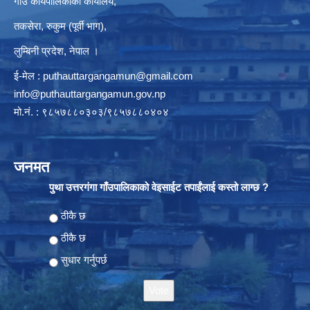
गाउँ कार्यपालिकाको कार्यालय,
तकसेरा, रुकुम (पूर्वी भाग),
लुम्बिनी प्रदेश, नेपाल ।
ई-मेल :
puthauttargangamun@gmail.com
info@puthauttargangamun.gov.np
मो.नं. : ९८५७८८०३०३/९८५७८८०४०४
जनमत
पुथा उत्तरगंगा गाँउपालिकाको वेइसाईट तपाईंलाई कस्तो लाग्छ ?
Choices
ठीकै छ
ठीकै छ
सुधार गर्नुपर्छ