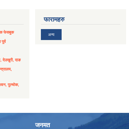
फारामहरु
िक फेसबुक
अन्य
पूर्व
य, देउखुरी, दाङ
्त्रालय,
भवन, पुल्चोक,
जनमत