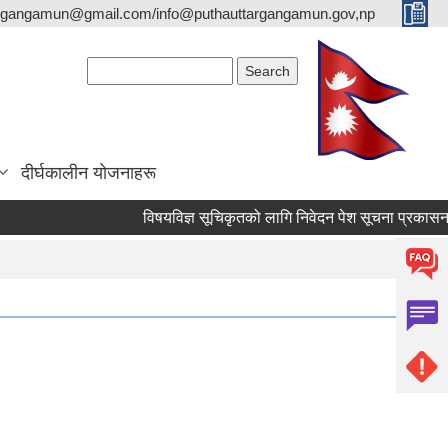
argangamun@gmail.com/info@puthauttargangamun.gov,np
Search form
Search
दीर्घकालीन योजनाहरू
विषयविज्ञ सूचिकृतको लागि निवेदन पेश सूचना प्रकासन गरिएक