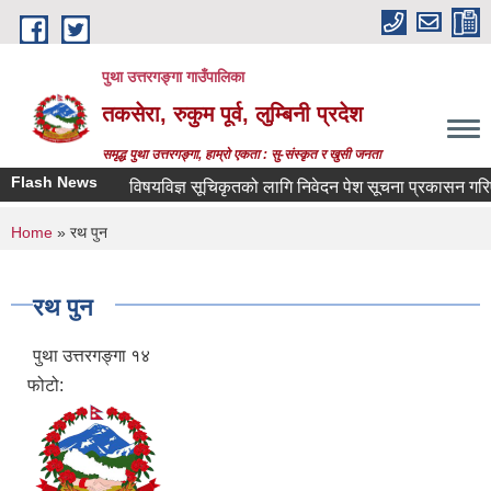
Skip to main content
पुथा उत्तरगङ्गा गाउँपालिका
तकसेरा, रुकुम पूर्व, लुम्बिनी प्रदेश
समृद्ध पुथा उत्तरगङ्गा, हाम्रो एकता : सु-संस्कृत र खुसी जनता
Flash News
विषयविज्ञ सूचिकृतको लागि निवेदन पेश सूचना प्रकासन गरिएको ब
You are here
Home
» रथ पुन
रथ पुन
पुथा उत्तरगङ्गा १४
फोटो: