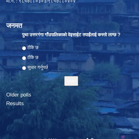
मो.नं. : ९८५७८८०३०३/९८५७८८०४०४
जनमत
पुथा उत्तरगंगा गाँउपालिकाको वेइसाईट तपाईंलाई कस्तो लाग्छ ?
Choices
ठीकै छ
ठीकै छ
सुधार गर्नुपर्छ
Older polls
Results