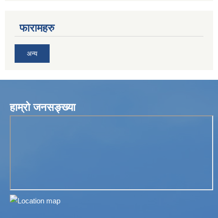
फारामहरु
अन्य
हाम्रो जनसङ्ख्या