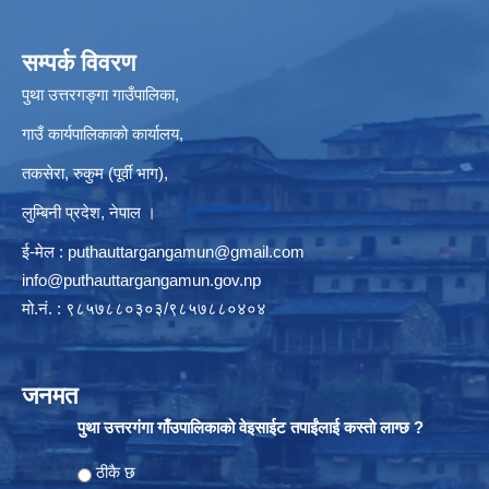
सम्पर्क विवरण
पुथा उत्तरगङ्गा गाउँपालिका,
गाउँ कार्यपालिकाको कार्यालय,
तकसेरा, रुकुम (पूर्वी भाग),
लुम्बिनी प्रदेश, नेपाल ।
ई-मेल :
puthauttargangamun@gmail.com
info@puthauttargangamun.gov.np
मो.नं. : ९८५७८८०३०३/९८५७८८०४०४
जनमत
पुथा उत्तरगंगा गाँउपालिकाको वेइसाईट तपाईंलाई कस्तो लाग्छ ?
Choices
ठीकै छ