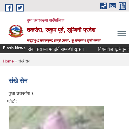
Skip to main content
पुथा उत्तरगङ्गा गाउँपालिका
तकसेरा, रुकुम पूर्व, लुम्बिनी प्रदेश
समृद्ध पुथा उत्तरगङ्गा, हाम्रो एकता : सु-संस्कृत र खुसी जनता
Flash News
सेवा करारमा पदपूर्ति सम्बन्धी सूचना ।
विषयविज्ञ सूचिकृतको ला
You are here
Home
» संखे सेन
संखे सेन
पुथा उत्तरगंगा ६
फोटो: