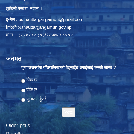
लुम्बिनी प्रदेश, नेपाल ।
ई-मेल :
puthauttargangamun@gmail.com
info@puthauttargangamun.gov.np
मो.नं. : ९८५७८८०३०३/९८५७८८०४०४
जनमत
पुथा उत्तरगंगा गाँउपालिकाको वेइसाईट तपाईंलाई कस्तो लाग्छ ?
Choices
ठीकै छ
ठीकै छ
सुधार गर्नुपर्छ
Older polls
Results