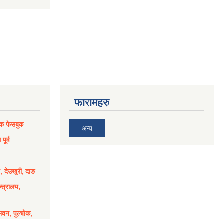
फारामहरु
िक फेसबुक
अन्य
पूर्व
य, देउखुरी, दाङ
्त्रालय,
भवन, पुल्चोक,