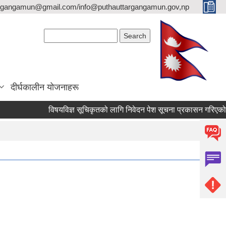
argangamun@gmail.com/info@puthauttargangamun.gov,np
Search form
Search
दीर्घकालीन योजनाहरू
विषयविज्ञ सूचिकृतको लागि निवेदन पेश सूचना प्रकासन गरिएको बारे