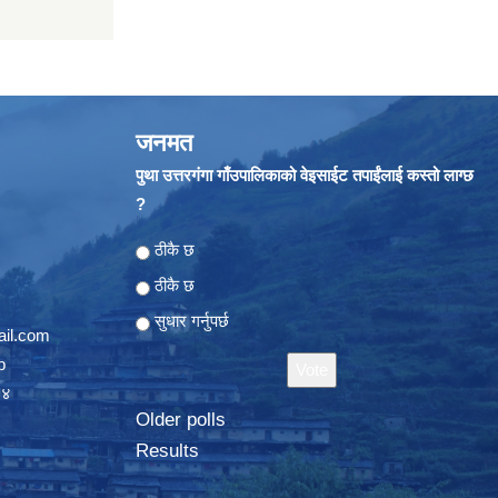
जनमत
पुथा उत्तरगंगा गाँउपालिकाको वेइसाईट तपाईंलाई कस्तो लाग्छ
?
Choices
ठीकै छ
ठीकै छ
सुधार गर्नुपर्छ
il.com
p
०४
Older polls
Results