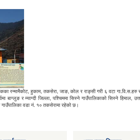
मा साविकका रन्मामैकोट, हुकाम, तकसेरा, जाङ, कोल र राङ्सी गरी ६ वटा गा.वि.स.ह
ाग्लुङ र म्याग्दी जिल्ला, पश्चिममा सिस्ने गाउँपालिकाको सिस्ने हिमाल, उत्
्गा गाउँपालिका वडा नं. १० तकसेरामा रहेको छ।