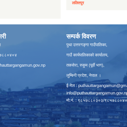
ललितपुर
ारी
सम्पर्क विवरण
ा
पुथा उत्तरगङ्गा गाउँपालिका,
९८५७८८०४०४
गाउँ कार्यपालिकाको कार्यालय,
hauttargangamun.gov.np
तकसेरा, रुकुम (पूर्वी भाग),
लुम्बिनी प्रदेश, नेपाल ।
ई-मेल :
puthauttargangamun@gma
info@puthauttargangamun.gov.n
मो.नं. : ९८५७८८०३०३/९८५७८८०४