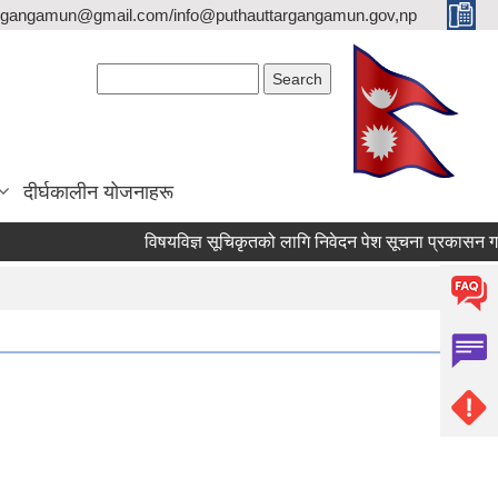
argangamun@gmail.com/info@puthauttargangamun.gov,np
Search form
Search
दीर्घकालीन योजनाहरू
विषयविज्ञ सूचिकृतको लागि निवेदन पेश सूचना प्रकासन गरिएको ब