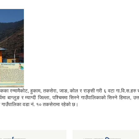
मा साविकका रन्मामैकोट, हुकाम, तकसेरा, जाङ, कोल र राङ्सी गरी ६ वटा गा.वि.स.ह
ाग्लुङ र म्याग्दी जिल्ला, पश्चिममा सिस्ने गाउँपालिकाको सिस्ने हिमाल, उत्
्गा गाउँपालिका वडा नं. १० तकसेरामा रहेको छ।