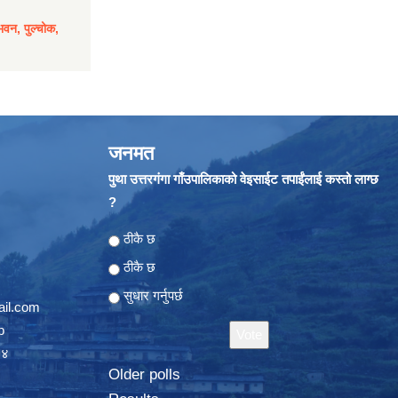
भवन, पुल्चोक,
जनमत
पुथा उत्तरगंगा गाँउपालिकाको वेइसाईट तपाईंलाई कस्तो लाग्छ
?
Choices
ठीकै छ
ठीकै छ
सुधार गर्नुपर्छ
il.com
p
०४
Older polls