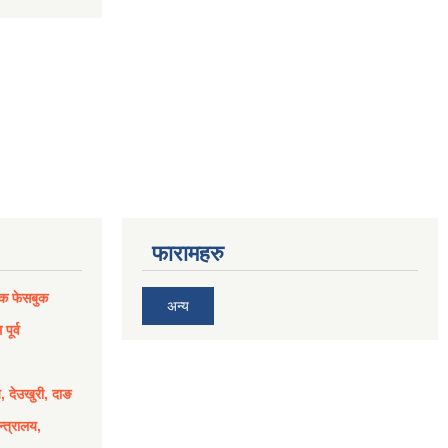
फारामहरु
िक फेसबुक
अन्य
पूर्व
य, देउखुरी, दाङ
्त्रालय,