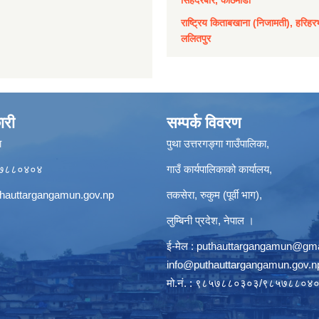
राष्ट्रिय किताबखाना (निजामती), हरिहर
ललितपुर
ारी
सम्पर्क विवरण
ा
पुथा उत्तरगङ्गा गाउँपालिका,
९८५७८८०४०४
गाउँ कार्यपालिकाको कार्यालय,
hauttargangamun.gov.np
तकसेरा, रुकुम (पूर्वी भाग),
लुम्बिनी प्रदेश, नेपाल ।
ई-मेल :
puthauttargangamun@gma
info@puthauttargangamun.gov.n
मो.नं. : ९८५७८८०३०३/९८५७८८०४