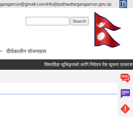
argangamun@gmail.com/info@puthauttargangamun.gov,np
Search form
Search
दीर्घकालीन योजनाहरू
विषयविज्ञ सूचिकृतको लागि निवेदन पेश सूचना प्रकासन गरिएक