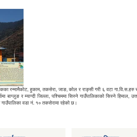
मा साविकका रन्मामैकोट, हुकाम, तकसेरा, जाङ, कोल र राङ्सी गरी ६ वटा गा.वि.स.ह
ाग्लुङ र म्याग्दी जिल्ला, पश्चिममा सिस्ने गाउँपालिकाको सिस्ने हिमाल, उत्
्गा गाउँपालिका वडा नं. १० तकसेरामा रहेको छ।