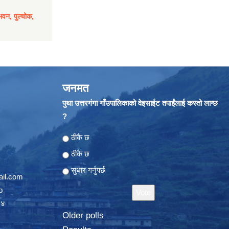
भवन, पुल्चोक,
जनमत
पुथा उत्तरगंगा गाँउपालिकाको वेइसाईट तपाईंलाई कस्तो लाग्छ
?
Choices
ठीकै छ
ठीकै छ
सुधार गर्नुपर्छ
il.com
p
०४
Older polls