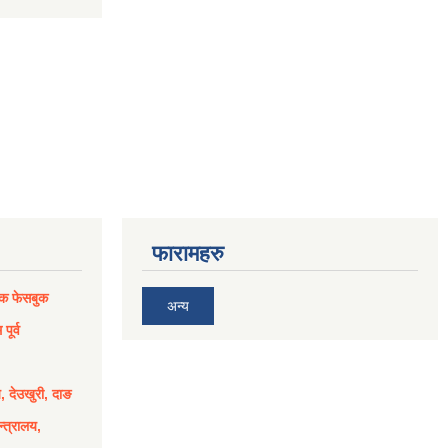
फारामहरु
िक फेसबुक
अन्य
पूर्व
य, देउखुरी, दाङ
्त्रालय,