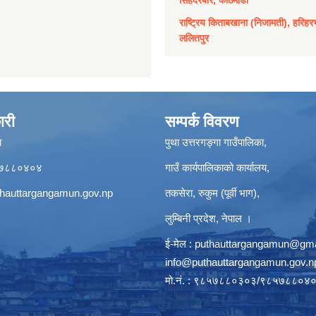
राष्ट्रिय किताबखाना (निजामती), हरिहर
ललितपुर
ारी
सम्पर्क विवरण
ा
पुथा उत्तरगङ्गा गाउँपालिका,
९८५७८८०४०४
गाउँ कार्यपालिकाको कार्यालय,
hauttargangamun.gov.np
तकसेरा, रुकुम (पूर्वी भाग),
लुम्बिनी प्रदेश, नेपाल ।
ई-मेल :
puthauttargangamun@gma
info@puthauttargangamun.gov.n
मो.नं. : ९८५७८८०३०३/९८५७८८०४