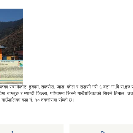
मा साविकका रन्मामैकोट, हुकाम, तकसेरा, जाङ, कोल र राङ्सी गरी ६ वटा गा.वि.स.ह
ाग्लुङ र म्याग्दी जिल्ला, पश्चिममा सिस्ने गाउँपालिकाको सिस्ने हिमाल, उत्
्गा गाउँपालिका वडा नं. १० तकसेरामा रहेको छ।