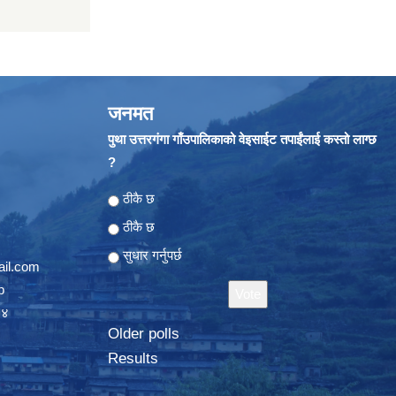
जनमत
पुथा उत्तरगंगा गाँउपालिकाको वेइसाईट तपाईंलाई कस्तो लाग्छ
?
Choices
ठीकै छ
ठीकै छ
सुधार गर्नुपर्छ
il.com
p
०४
Older polls
Results