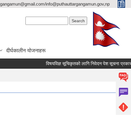
argangamun@gmail.com/info@puthauttargangamun.gov,np
Search form
Search
दीर्घकालीन योजनाहरू
विषयविज्ञ सूचिकृतको लागि निवेदन पेश सूचना प्रकासन गरिए