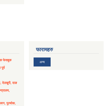
फारामहरु
िक फेसबुक
अन्य
पूर्व
य, देउखुरी, दाङ
्त्रालय,
भवन, पुल्चोक,