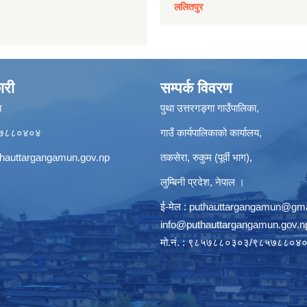
ललितपुर
ारी
सम्पर्क विवरण
ा
पुथा उत्तरगङ्गा गाउँपालिका,
९८५७८८०४०४
गाउँ कार्यपालिकाको कार्यालय,
hauttargangamun.gov.np
तकसेरा, रुकुम (पूर्वी भाग),
लुम्बिनी प्रदेश, नेपाल ।
ई-मेल :
puthauttargangamun@gma
info@puthauttargangamun.gov.n
मो.नं. : ९८५७८८०३०३/९८५७८८०४