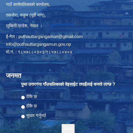
गाउँ कार्यपालिकाको कार्यालय,
तकसेरा, रुकुम (पूर्वी भाग),
लुम्बिनी प्रदेश, नेपाल ।
ई-मेल :
puthauttargangamun@gmail.com
info@puthauttargangamun.gov.np
मो.नं. : ९८५७८८०३०३/९८५७८८०४०४
जनमत
पुथा उत्तरगंगा गाँउपालिकाको वेइसाईट तपाईंलाई कस्तो लाग्छ ?
Choices
ठीकै छ
ठीकै छ
सुधार गर्नुपर्छ