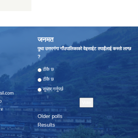
जनमत
पुथा उत्तरगंगा गाँउपालिकाको वेइसाईट तपाईंलाई कस्तो लाग्छ
?
Choices
ठीकै छ
ठीकै छ
सुधार गर्नुपर्छ
il.com
p
०४
Older polls
Results