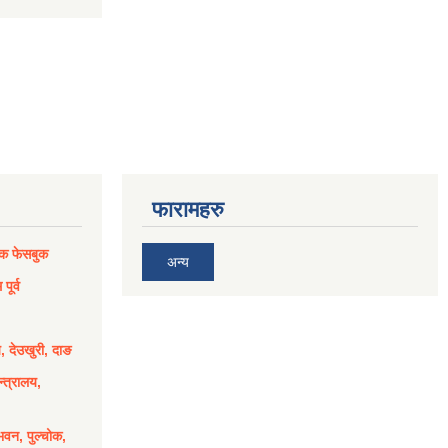
फारामहरु
िक फेसबुक
अन्य
पूर्व
य, देउखुरी, दाङ
्त्रालय,
भवन, पुल्चोक,