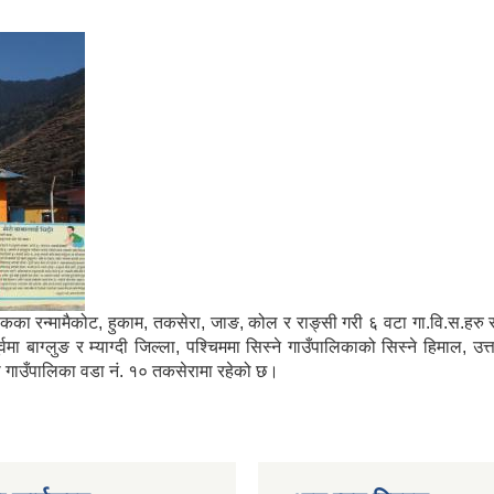
मा साविकका रन्मामैकोट, हुकाम, तकसेरा, जाङ, कोल र राङ्सी गरी ६ वटा गा.वि.स.ह
ाग्लुङ र म्याग्दी जिल्ला, पश्चिममा सिस्ने गाउँपालिकाको सिस्ने हिमाल, उत्
्गा गाउँपालिका वडा नं. १० तकसेरामा रहेको छ।