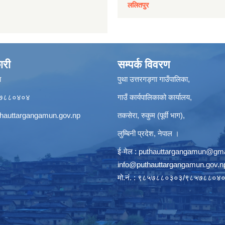
ललितपुर
ारी
सम्पर्क विवरण
ा
पुथा उत्तरगङ्गा गाउँपालिका,
९८५७८८०४०४
गाउँ कार्यपालिकाको कार्यालय,
hauttargangamun.gov.np
तकसेरा, रुकुम (पूर्वी भाग),
लुम्बिनी प्रदेश, नेपाल ।
ई-मेल :
puthauttargangamun@gma
info@puthauttargangamun.gov.n
मो.नं. : ९८५७८८०३०३/९८५७८८०४