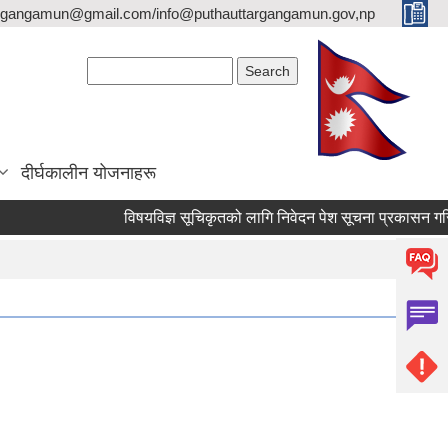
argangamun@gmail.com/info@puthauttargangamun.gov,np
Search form
Search
दीर्घकालीन योजनाहरू
विषयविज्ञ सूचिकृतको लागि निवेदन पेश सूचना प्रकासन गरिएको ब