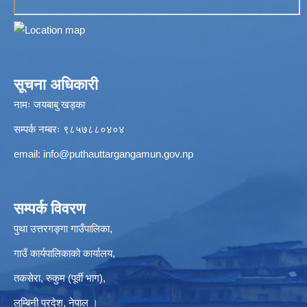
सूचना अधिकारी
नामः जयबाबु खड्का
सम्पर्क नम्बरः ९८५७८८०४०४
email:
info@puthauttargangamun.gov.np
सम्पर्क विवरण
पुथा उत्तरगङ्गा गाउँपालिका,
गाउँ कार्यपालिकाको कार्यालय,
तकसेरा, रुकुम (पूर्वी भाग),
लुम्बिनी प्रदेश, नेपाल ।