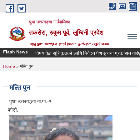
Skip to main content
पुथा उत्तरगङ्गा गाउँपालिका
तकसेरा, रुकुम पूर्व, लुम्बिनी प्रदेश
समृद्ध पुथा उत्तरगङ्गा, हाम्रो एकता : सु-संस्कृत र खुसी जनता
Flash News
विषयविज्ञ सूचिकृतको लागि निवेदन पेश सूचना प्रकासन गरिएको बार
You are here
Home
» मल्ति पुन
मल्ति पुन
पुथा उत्तरगङ्गा गा.पा.-१
फोटो: