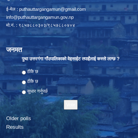
ई-मेल :
puthauttargangamun@gmail.com
info@puthauttargangamun.gov.np
मो.नं. : ९८५७८८०३०३/९८५७८८०४०४
जनमत
पुथा उत्तरगंगा गाँउपालिकाको वेइसाईट तपाईंलाई कस्तो लाग्छ ?
Choices
ठीकै छ
ठीकै छ
सुधार गर्नुपर्छ
Older polls
Results