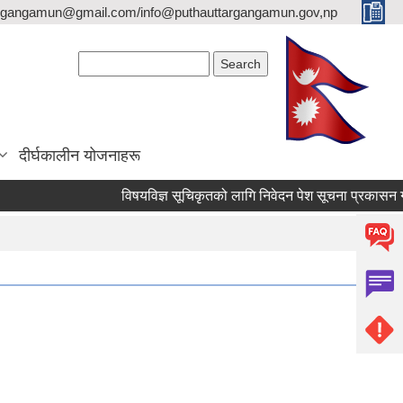
argangamun@gmail.com/info@puthauttargangamun.gov,np
Search form
Search
दीर्घकालीन योजनाहरू
विषयविज्ञ सूचिकृतको लागि निवेदन पेश सूचना प्रकासन गरिएको 