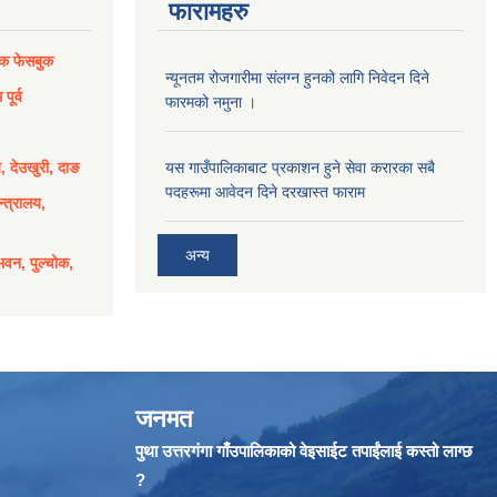
फारामहरु
िक फेसबुक
न्यूनतम रोजगारीमा संलग्न हुनको लागि निवेदन दिने
पूर्व
फारमको नमुना ।
य, देउखुरी, दाङ
यस गाउँपालिकाबाट प्रकाशन हुने सेवा करारका सबै
पदहरूमा आवेदन दिने दरखास्त फाराम
्त्रालय,
अन्य
भवन, पुल्चोक,
जनमत
पुथा उत्तरगंगा गाँउपालिकाको वेइसाईट तपाईंलाई कस्तो लाग्छ
?