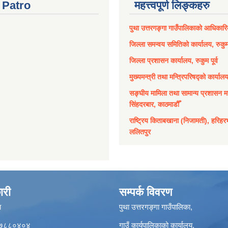
Patro
महत्त्वपूर्ण लिङ्कहरु
पुथा उत्तरगङ्गा गाउँपालिकाको आधिकार
जिल्ला समन्वय समितिको कार्यालय, रुकुम 
जिल्ला प्रशासन कार्यालय, रुकुम पूर्व
मुख्यमन्त्री तथा मन्त्रिपरिषद्को कार्याल
सङ्घीय मामिला तथा सामान्य प्रशासन मन
सिंहदरबार, काठमाडौँ
राष्ट्रिय किताबखाना (निजामती), हरिहर
ललितपुर
ारी
सम्पर्क विवरण
ा
पुथा उत्तरगङ्गा गाउँपालिका,
९८५७८८०४०४
गाउँ कार्यपालिकाको कार्यालय,