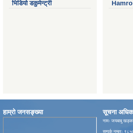
भिडियो डकुमेन्ट्री
Hamro 
हाम्रो जनसङ्ख्या
सूचना अधिक
नामः जयबाबु खड्क
सम्पर्क नम्बरः 