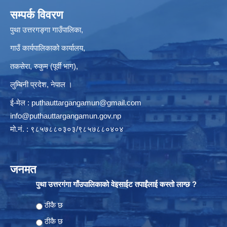
सम्पर्क विवरण
पुथा उत्तरगङ्गा गाउँपालिका,
गाउँ कार्यपालिकाको कार्यालय,
तकसेरा, रुकुम (पूर्वी भाग),
लुम्बिनी प्रदेश, नेपाल ।
ई-मेल :
puthauttargangamun@gmail.com
info@puthauttargangamun.gov.np
मो.नं. : ९८५७८८०३०३/९८५७८८०४०४
जनमत
पुथा उत्तरगंगा गाँउपालिकाको वेइसाईट तपाईंलाई कस्तो लाग्छ ?
Choices
ठीकै छ
ठीकै छ