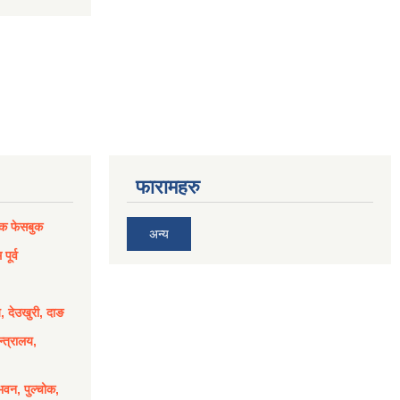
फारामहरु
िक फेसबुक
अन्य
पूर्व
य, देउखुरी, दाङ
्त्रालय,
भवन, पुल्चोक,