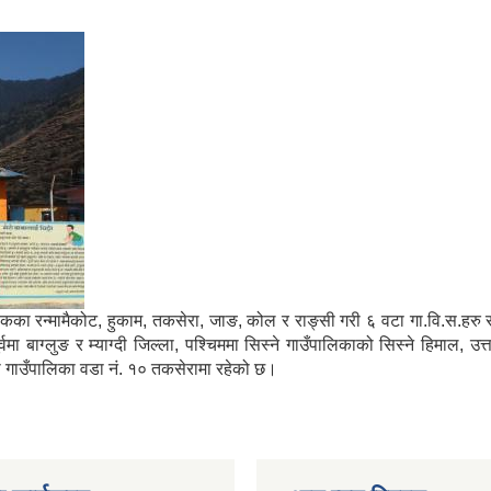
मा साविकका रन्मामैकोट, हुकाम, तकसेरा, जाङ, कोल र राङ्सी गरी ६ वटा गा.वि.स.ह
ाग्लुङ र म्याग्दी जिल्ला, पश्चिममा सिस्ने गाउँपालिकाको सिस्ने हिमाल, उत्
्गा गाउँपालिका वडा नं. १० तकसेरामा रहेको छ।