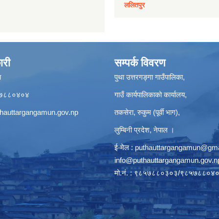
ललितपुर
ारी
सम्पर्क विवरण
ा
पुथा उत्तरगङ्गा गाउँपालिका,
९८५७८८०४०४
गाउँ कार्यपालिकाको कार्यालय,
hauttargangamun.gov.np
तकसेरा, रुकुम (पूर्वी भाग),
लुम्बिनी प्रदेश, नेपाल ।
ई-मेल :
puthauttargangamun@gma
info@puthauttargangamun.gov.n
मो.नं. : ९८५७८८०३०३/९८५७८८०४