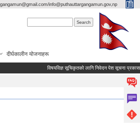
argangamun@gmail.com/info@puthauttargangamun.gov,np
Search form
Search
दीर्घकालीन योजनाहरू
विषयविज्ञ सूचिकृतको लागि निवेदन पेश सूचना प्रकासन गरिएक