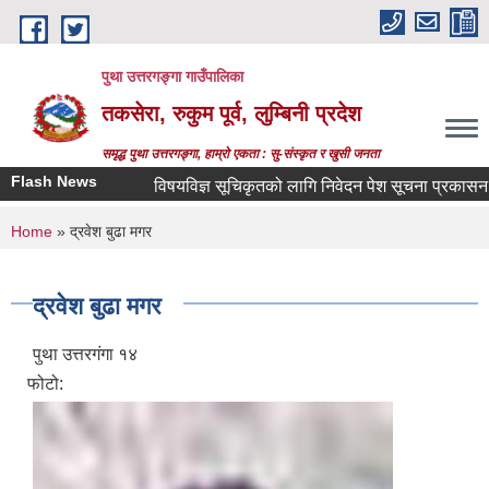
Skip to main content
पुथा उत्तरगङ्गा गाउँपालिका
तकसेरा, रुकुम पूर्व, लुम्बिनी प्रदेश
समृद्ध पुथा उत्तरगङ्गा, हाम्रो एकता : सु-संस्कृत र खुसी जनता
Flash News
विषयविज्ञ सूचिकृतको लागि निवेदन पेश सूचना प्रकासन गरिएक
You are here
Home
» द्रवेश बुढा मगर
द्रवेश बुढा मगर
पुथा उत्तरगंगा १४
फोटो: