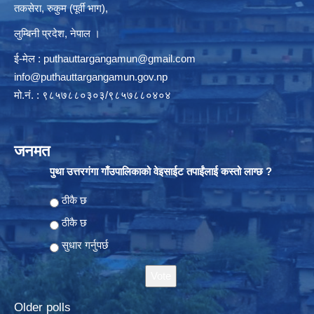
तकसेरा, रुकुम (पूर्वी भाग),
लुम्बिनी प्रदेश, नेपाल ।
ई-मेल :
puthauttargangamun@gmail.com
info@puthauttargangamun.gov.np
मो.नं. : ९८५७८८०३०३/९८५७८८०४०४
जनमत
पुथा उत्तरगंगा गाँउपालिकाको वेइसाईट तपाईंलाई कस्तो लाग्छ ?
Choices
ठीकै छ
ठीकै छ
सुधार गर्नुपर्छ
Older polls