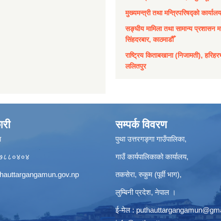
मुख्यमन्त्री तथा मन्त्रिपरिषद्को कार्याल
सङ्घीय मामिला तथा सामान्य प्रशासन मन
सिंहदरबार, काठमाडौँ
राष्ट्रिय किताबखाना (निजामती), हरिहर
ललितपुर
ारी
सम्पर्क विवरण
ा
पुथा उत्तरगङ्गा गाउँपालिका,
९८५७८८०४०४
गाउँ कार्यपालिकाको कार्यालय,
hauttargangamun.gov.np
तकसेरा, रुकुम (पूर्वी भाग),
लुम्बिनी प्रदेश, नेपाल ।
ई-मेल :
puthauttargangamun@gma