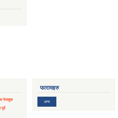
फारामहरु
िक फेसबुक
अन्य
पूर्व