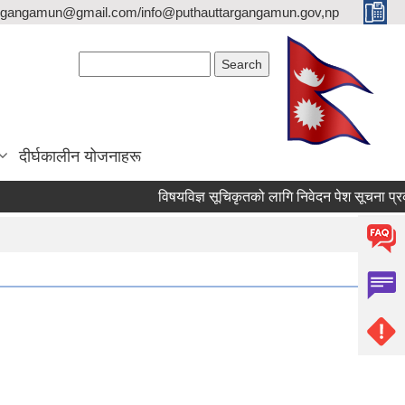
argangamun@gmail.com/info@puthauttargangamun.gov,np
Search form
Search
दीर्घकालीन योजनाहरू
विषयविज्ञ सूचिकृतको लागि निवेदन पेश सूचना प्रकासन ग