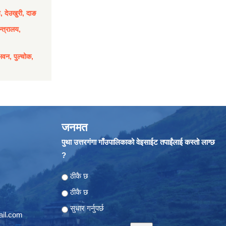
य, देउखुरी, दाङ
्त्रालय,
भवन, पुल्चोक,
जनमत
पुथा उत्तरगंगा गाँउपालिकाको वेइसाईट तपाईंलाई कस्तो लाग्छ
?
Choices
ठीकै छ
ठीकै छ
सुधार गर्नुपर्छ
il.com