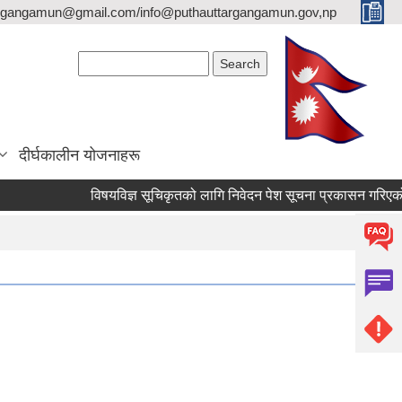
argangamun@gmail.com/info@puthauttargangamun.gov,np
Search form
Search
दीर्घकालीन योजनाहरू
विषयविज्ञ सूचिकृतको लागि निवेदन पेश सूचना प्रकासन गरिएको बारे