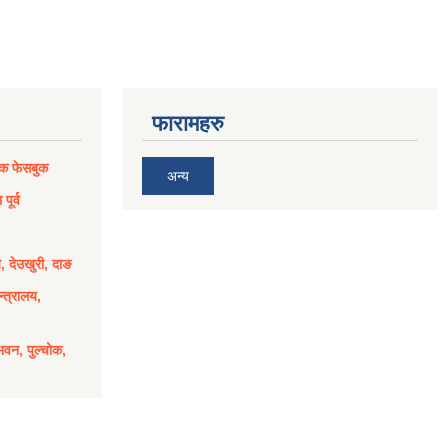
फारामहरु
िक फेसबुक
अन्य
पूर्व
य, देउखुरी, दाङ
्त्रालय,
भवन, पुल्चोक,