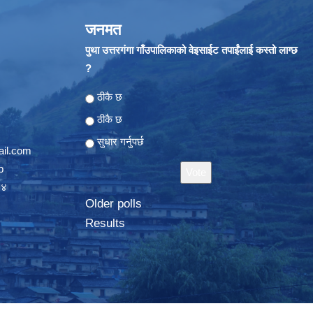
जनमत
पुथा उत्तरगंगा गाँउपालिकाको वेइसाईट तपाईंलाई कस्तो लाग्छ
?
Choices
ठीकै छ
ठीकै छ
सुधार गर्नुपर्छ
il.com
p
०४
Older polls
Results