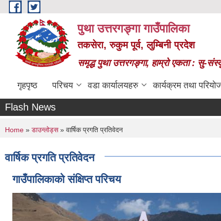
Skip to main content
पुथा उत्तरगङ्गा गाउँपालिका
तकसेरा, रुकुम पूर्व, लुम्बिनी प्रदेश
समृद्ध पुथा उत्तरगङ्गा, हाम्रो एकता : सु-सं
गृहपृष्ठ
परिचय
वडा कार्यालयहरु
कार्यक्रम तथा परियो
Flash News
You are here
Home
»
डाउन्लोड्स
» वार्षिक प्रगति प्रतिवेदन
वार्षिक प्रगति प्रतिवेदन
गाउँपालिकाको संक्षिप्त परिचय