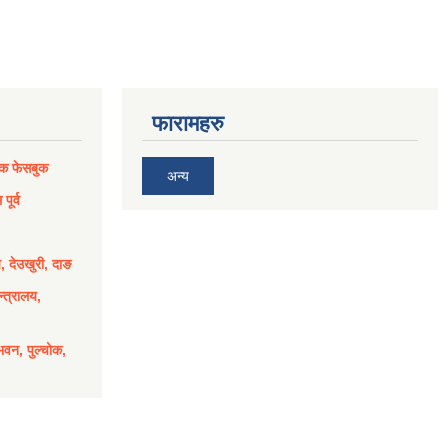
फारामहरु
िक फेसबुक
अन्य
पूर्व
य, देउखुरी, दाङ
्त्रालय,
भवन, पुल्चोक,