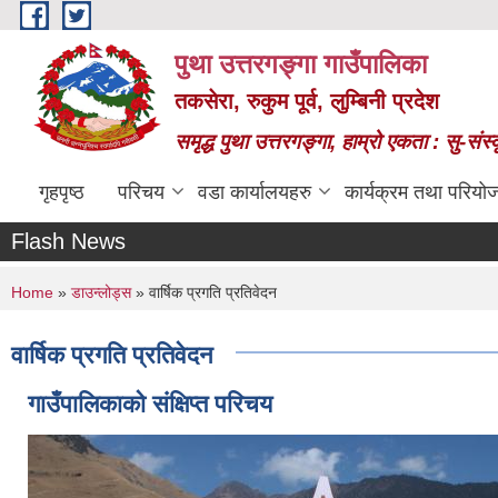
Skip to main content
पुथा उत्तरगङ्गा गाउँपालिका
तकसेरा, रुकुम पूर्व, लुम्बिनी प्रदेश
समृद्ध पुथा उत्तरगङ्गा, हाम्रो एकता : सु-सं
गृहपृष्ठ
परिचय
वडा कार्यालयहरु
कार्यक्रम तथा परियो
Flash News
You are here
Home
»
डाउन्लोड्स
» वार्षिक प्रगति प्रतिवेदन
वार्षिक प्रगति प्रतिवेदन
गाउँपालिकाको संक्षिप्त परिचय