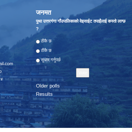
जनमत
पुथा उत्तरगंगा गाँउपालिकाको वेइसाईट तपाईंलाई कस्तो लाग्छ
?
Choices
ठीकै छ
ठीकै छ
सुधार गर्नुपर्छ
il.com
p
०४
Older polls
Results