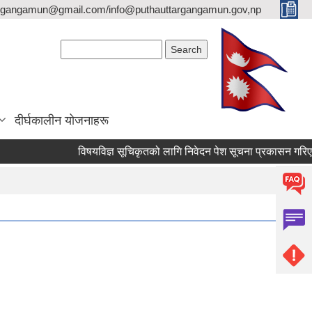
argangamun@gmail.com/info@puthauttargangamun.gov,np
Search form
Search
दीर्घकालीन योजनाहरू
विषयविज्ञ सूचिकृतको लागि निवेदन पेश सूचना प्रकासन गरिएको बार