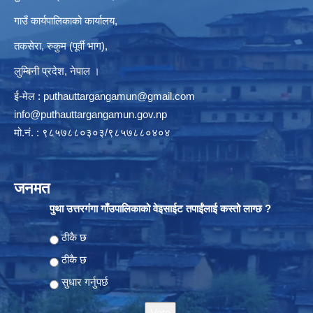
गाउँ कार्यपालिकाको कार्यालय,
तकसेरा, रुकुम (पूर्वी भाग),
लुम्बिनी प्रदेश, नेपाल ।
ई-मेल :
puthauttargangamun@gmail.com
info@puthauttargangamun.gov.np
मो.नं. : ९८५७८८०३०३/९८५७८८०४०४
जनमत
पुथा उत्तरगंगा गाँउपालिकाको वेइसाईट तपाईंलाई कस्तो लाग्छ ?
Choices
ठीकै छ
ठीकै छ
सुधार गर्नुपर्छ