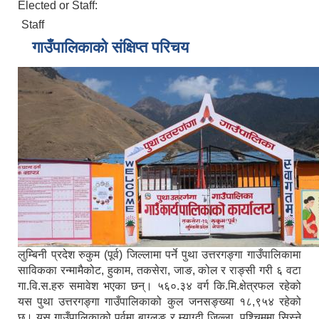
Elected or Staff:
Staff
गाउँपालिकाको संक्षिप्त परिचय
लुम्बिनी प्रदेश रुकुम (पूर्व) जिल्लामा पर्ने पुथा उत्तरगङ्गा गाउँपालिकामा
साविकका रन्मामैकोट, हुकाम, तकसेरा, जाङ, कोल र राङ्सी गरी ६ वटा
गा.वि.स.हरु समावेश भएका छन्। ५६०.३४ वर्ग कि.मि.क्षेत्रफल रहेको
यस पुथा उत्तरगङ्गा गाउँपालिकाको कुल जनसङ्ख्या १८,९५४ रहेको
छ। यस गाउँपालिकाको पूर्वमा बाग्लुङ र म्याग्दी जिल्ला, पश्चिममा सिस्ने