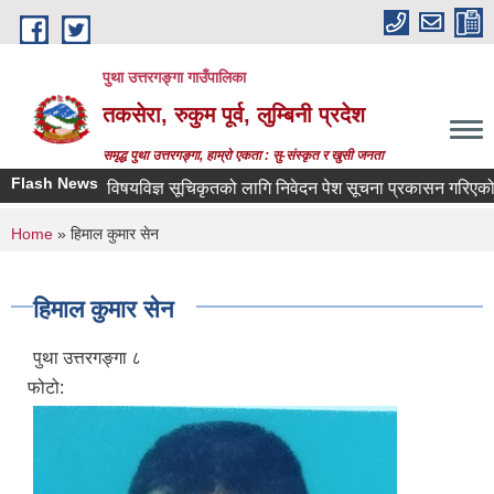
Skip to main content
पुथा उत्तरगङ्गा गाउँपालिका
तकसेरा, रुकुम पूर्व, लुम्बिनी प्रदेश
समृद्ध पुथा उत्तरगङ्गा, हाम्रो एकता : सु-संस्कृत र खुसी जनता
Flash News
विषयविज्ञ सूचिकृतको लागि निवेदन पेश सूचना प्रकासन गरिएको बारे
You are here
Home
» हिमाल कुमार सेन
हिमाल कुमार सेन
पुथा उत्तरगङ्गा ८
फोटो: