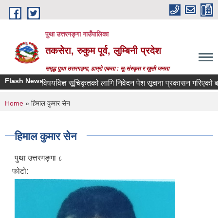
Skip to main content
पुथा उत्तरगङ्गा गाउँपालिका
तकसेरा, रुकुम पूर्व, लुम्बिनी प्रदेश
समृद्ध पुथा उत्तरगङ्गा, हाम्रो एकता : सु-संस्कृत र खुसी जनता
Flash News
विषयविज्ञ सूचिकृतको लागि निवेदन पेश सूचना प्रकासन गरिएको बारे
You are here
Home
» हिमाल कुमार सेन
हिमाल कुमार सेन
पुथा उत्तरगङ्गा ८
फोटो: