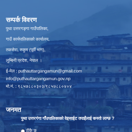
सम्पर्क विवरण
पुथा उत्तरगङ्गा गाउँपालिका,
गाउँ कार्यपालिकाको कार्यालय,
तकसेरा, रुकुम (पूर्वी भाग),
लुम्बिनी प्रदेश, नेपाल ।
ई-मेल :
puthauttargangamun@gmail.com
info@puthauttargangamun.gov.np
मो.नं. : ९८५७८८०३०३/९८५७८८०४०४
जनमत
पुथा उत्तरगंगा गाँउपालिकाको वेइसाईट तपाईंलाई कस्तो लाग्छ ?
Choices
ठीकै छ