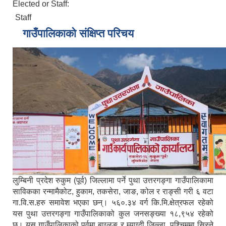
Elected or Staff:
Staff
गाउँपालिकाको संक्षिप्त परिचय
लुम्बिनी प्रदेश रुकुम (पूर्व) जिल्लामा पर्ने पुथा उत्तरगङ्गा गाउँपालिकामा
साविकका रन्मामैकोट, हुकाम, तकसेरा, जाङ, कोल र राङ्सी गरी ६ वटा
गा.वि.स.हरु समावेश भएका छन्। ५६०.३४ वर्ग कि.मि.क्षेत्रफल रहेको
यस पुथा उत्तरगङ्गा गाउँपालिकाको कुल जनसङ्ख्या १८,९५४ रहेको
छ। यस गाउँपालिकाको पूर्वमा बाग्लुङ र म्याग्दी जिल्ला, पश्चिममा सिस्ने