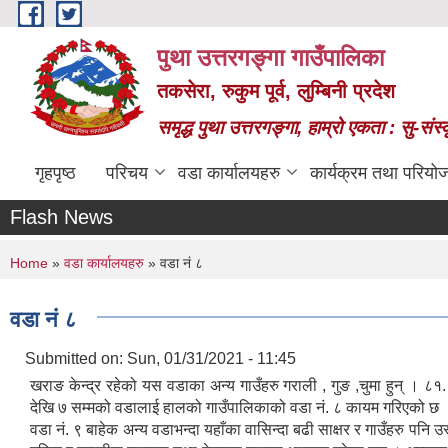
Skip to main content
पुथा उत्तरगङ्गा गाउँपालिका
तकसेरा, रुकुम पूर्व, लुम्बिनी प्रदेश
समृद्ध पुथा उत्तरगङ्गा, हाम्रो एकता : सु-सं
गृहपृष्ठ
परिचय
वडा कार्यालयहरु
कार्यक्रम तथा परियो
Flash News
You are here
Home
»
वडा कार्यालयहरु
» वडा नं ८
वडा नं ८
Submitted on:
Sun, 01/31/2021 - 11:45
खराङ केन्द्र रहेको यस वडाका अन्य गाउँहरु गराली , गुङ ,चुमा हुन् 
देखि ७ सम्मको वडालाई हालको गाउँपालिकाको वडा नं. ८ कायम गरिएको छ । यह
वडा नं. ९ बाहेक अन्य वडाभन्दा यहाँका वासिन्दा बढी साक्षर र गाउँहरु पनि