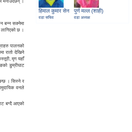
ले मनाउँदछन् ।
हिमाल कुमार सेन
पुर्ण मल्ल (शाही)
वडा सचिव
वडा अध्यक्ष
न बन्न सक्नेमा
्न लागिएको छ ।
्राहरु पालनको
ा रातो देखिने
ूरी, मृग यहाँ
वाङको डुम्रीघाट
न्छ । सिस्ने र
ामुदायिक वनले
ाट बग्दै आएको