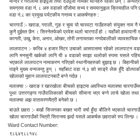
मन्दिर र गरालीमा हाइपूजा तथा देउपूजा नामका थानहरु रहेका छन् । अन्यत्
समग्रमा वडा नं. ८ अरु वडाको दाँजोमा सभ्य र समयानुकूल क्रियाहील पनि छ 
वडा नं.८ का प्रमुख पर्यटकीय गन्तव्य र आकर्षणहरु :
चारगाउँ :- खराङ, गराली, गुङ र चुमा यो चारवटा गाउँहरुको संयुक्त नाम नै
कुनै दुईमत छैन । सिस्नेतर्फको प्रवेश थलो चारगाउँ हो । यहाँको हावापानी
कागती, उखु, केरा, अनार, ओखर, तोरी लगायतका नगदेबालीको व्यावसायिक ख
लालपाटन :- करिब ४ हजार मिटर उचाको आसपासमा रहेको लालपाटन वडा नं.८
लागि मनसुनी खर्कको लागि यी ४ वडाको साझा थलोको रुपमा यसले पहिचान ब
भएकाले लालपाटन नामाकरण गरिएको स्थानीयहरुको बुझाइ छ । बिहानीको पा
पाइने मुख्य वन्यजन्तु हुन् । यहाँबाट वडा नं.३ को साङ्रे लेक हुँदै डोल्प
खोलाको मुहान लालपाटनबाटै बग्ने गर्दछ ।
मलाक्चा :- खराङ र खारखोला बीचको हाइटमा अवस्थित मलाक्चा चारगाउँमध्ये
पुथा उत्तरगङ्गा गाउँपालिकाको बीचको सीमाना भएर बग्ने लाचे खोला तथ
मलाक्चा अझ वातावरणमैत्री बनेको छ ।
बाउले छहरा :- बर्खा सिजनका बखत भारी वर्षा हुँदा बौलिने भएकाले चा
खोला चारगाउँको भित्री सिरानमा झर्दा यसले आकर्षक छहराको रुप लिन्छ ।
Ward Contact Number:
९८६४९८८१४८