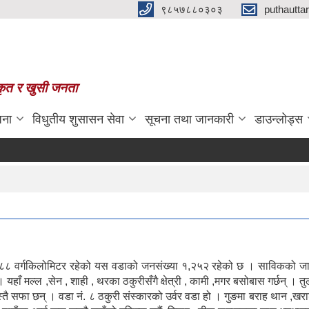
९८५७८८०३०३
puthautt
स्कृत र खुसी जनता
जना
विधुतीय शुसासन सेवा
सूचना तथा जानकारी
डाउन्लोड्स
। ८१.८८ वर्गकिलोमिटर रहेको यस वडाको जनसंख्या १,२५२ रहेको छ । साविकको 
ाँ मल्ल ,सेन , शाही , थरका ठकुरीसँगै क्षेत्री , कामी ,मगर बसोबास गर्छन् । 
 उस्तै सफा छन् । वडा नं. ८ ठकुरी संस्कारको उर्वर वडा हो । गुङमा बराह थान ,खर