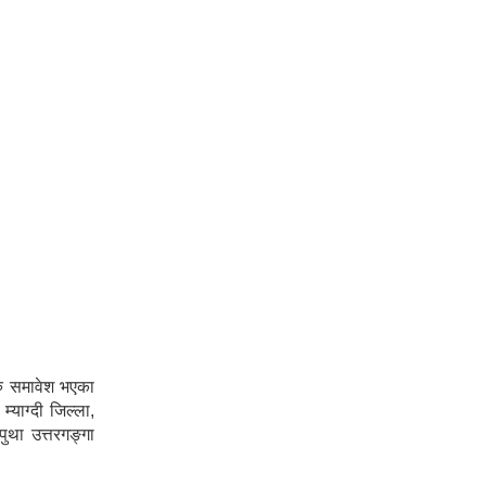
हरु समावेश भएका
याग्दी जिल्ला,
ुथा उत्तरगङ्गा