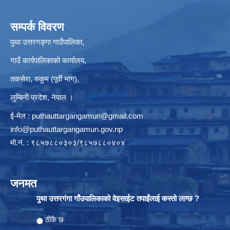
सम्पर्क विवरण
पुथा उत्तरगङ्गा गाउँपालिका,
गाउँ कार्यपालिकाको कार्यालय,
तकसेरा, रुकुम (पूर्वी भाग),
लुम्बिनी प्रदेश, नेपाल ।
ई-मेल :
puthauttargangamun@gmail.com
info@puthauttargangamun.gov.np
मो.नं. : ९८५७८८०३०३/९८५७८८०४०४
जनमत
पुथा उत्तरगंगा गाँउपालिकाको वेइसाईट तपाईंलाई कस्तो लाग्छ ?
Choices
ठीकै छ