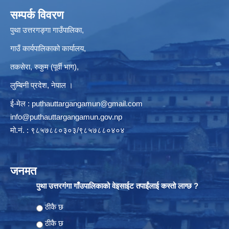
सम्पर्क विवरण
पुथा उत्तरगङ्गा गाउँपालिका,
गाउँ कार्यपालिकाको कार्यालय,
तकसेरा, रुकुम (पूर्वी भाग),
लुम्बिनी प्रदेश, नेपाल ।
ई-मेल :
puthauttargangamun@gmail.com
info@puthauttargangamun.gov.np
मो.नं. : ९८५७८८०३०३/९८५७८८०४०४
जनमत
पुथा उत्तरगंगा गाँउपालिकाको वेइसाईट तपाईंलाई कस्तो लाग्छ ?
Choices
ठीकै छ
ठीकै छ