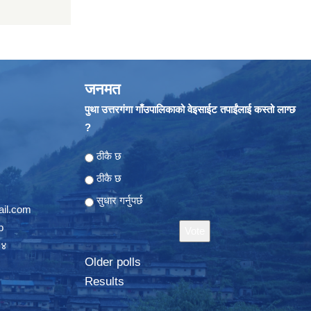
जनमत
पुथा उत्तरगंगा गाँउपालिकाको वेइसाईट तपाईंलाई कस्तो लाग्छ
?
Choices
ठीकै छ
ठीकै छ
सुधार गर्नुपर्छ
il.com
p
०४
Older polls
Results