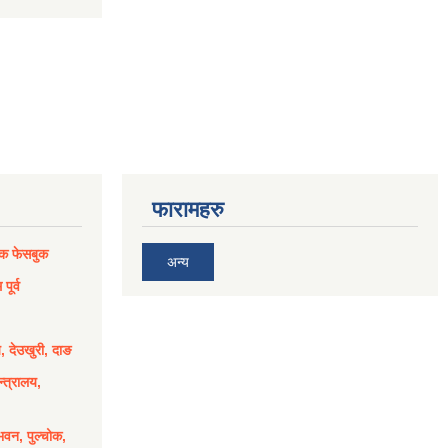
फारामहरु
िक फेसबुक
अन्य
पूर्व
य, देउखुरी, दाङ
्त्रालय,
भवन, पुल्चोक,