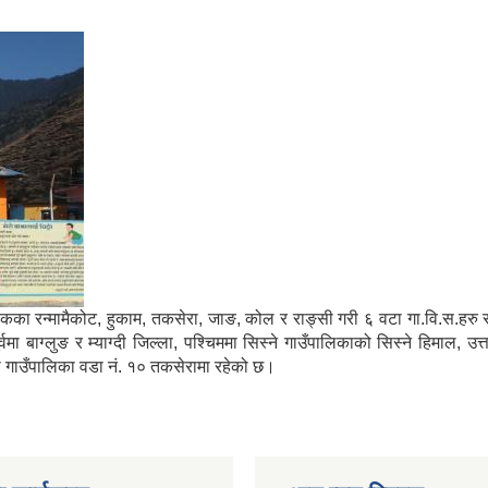
मा साविकका रन्मामैकोट, हुकाम, तकसेरा, जाङ, कोल र राङ्सी गरी ६ वटा गा.वि.स.ह
ाग्लुङ र म्याग्दी जिल्ला, पश्चिममा सिस्ने गाउँपालिकाको सिस्ने हिमाल, उत्
्गा गाउँपालिका वडा नं. १० तकसेरामा रहेको छ।