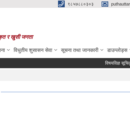
९८५७८८०३०३
puthautt
स्कृत र खुसी जनता
जना
विधुतीय शुसासन सेवा
सूचना तथा जानकारी
डाउन्लोड्स
विषयविज्ञ सूचिकृतको