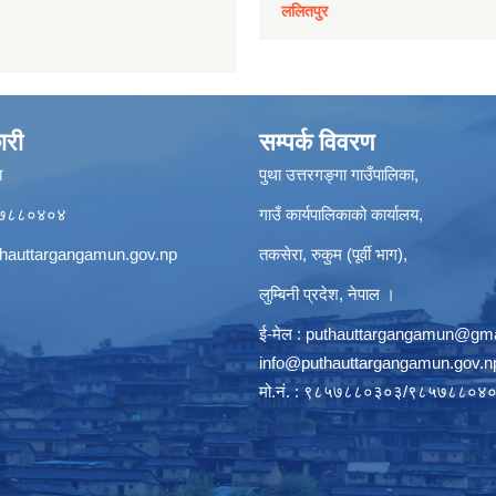
ललितपुर
ारी
सम्पर्क विवरण
ा
पुथा उत्तरगङ्गा गाउँपालिका,
९८५७८८०४०४
गाउँ कार्यपालिकाको कार्यालय,
hauttargangamun.gov.np
तकसेरा, रुकुम (पूर्वी भाग),
लुम्बिनी प्रदेश, नेपाल ।
ई-मेल :
puthauttargangamun@gma
info@puthauttargangamun.gov.n
मो.नं. : ९८५७८८०३०३/९८५७८८०४