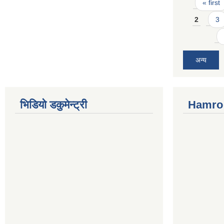
Pages
« first
2
3
अन्य
भिडियो डकुमेन्ट्री
Hamro 