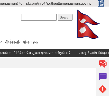
argangamun@gmail.com/info@puthauttargangamun.gov,np
Search form
Search
दीर्घकालीन योजनाहरू
 लागि निवेदन पेश सूचना प्रकासन गरिएको बारे
स्तरवृद्दि लागि निवेदन पेस गर