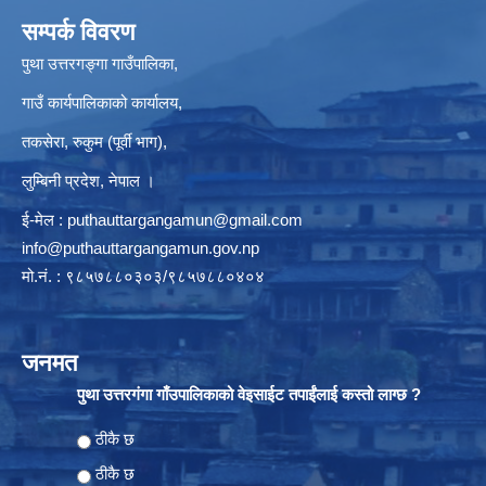
सम्पर्क विवरण
पुथा उत्तरगङ्गा गाउँपालिका,
गाउँ कार्यपालिकाको कार्यालय,
तकसेरा, रुकुम (पूर्वी भाग),
लुम्बिनी प्रदेश, नेपाल ।
ई-मेल :
puthauttargangamun@gmail.com
info@puthauttargangamun.gov.np
मो.नं. : ९८५७८८०३०३/९८५७८८०४०४
जनमत
पुथा उत्तरगंगा गाँउपालिकाको वेइसाईट तपाईंलाई कस्तो लाग्छ ?
Choices
ठीकै छ
ठीकै छ