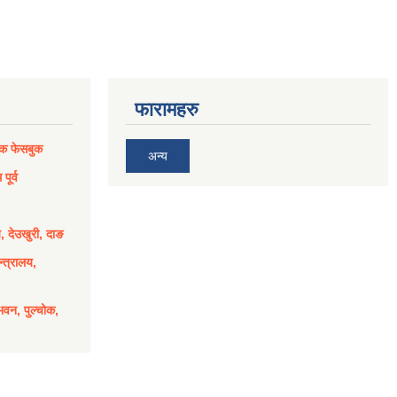
फारामहरु
िक फेसबुक
अन्य
पूर्व
य, देउखुरी, दाङ
्त्रालय,
भवन, पुल्चोक,