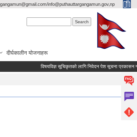
argangamun@gmail.com/info@puthauttargangamun.gov,np
Search form
Search
दीर्घकालीन योजनाहरू
विषयविज्ञ सूचिकृतको लागि निवेदन पेश सूचना प्रकासन गरिएको