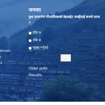
जनमत
पुथा उत्तरगंगा गाँउपालिकाको वेइसाईट तपाईंलाई कस्तो लाग्छ
?
Choices
ठीकै छ
ठीकै छ
सुधार गर्नुपर्छ
il.com
p
०४
Older polls
Results