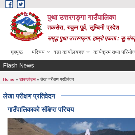
Skip to main content
पुथा उत्तरगङ्गा गाउँपालिका
तकसेरा, रुकुम पूर्व, लुम्बिनी प्रदेश
समृद्ध पुथा उत्तरगङ्गा, हाम्रो एकता : सु-सं
गृहपृष्ठ
परिचय
वडा कार्यालयहरु
कार्यक्रम तथा परियो
Flash News
You are here
Home
»
डाउन्लोड्स
» लेखा परीक्षण प्रतिवेदन
लेखा परीक्षण प्रतिवेदन
गाउँपालिकाको संक्षिप्त परिचय