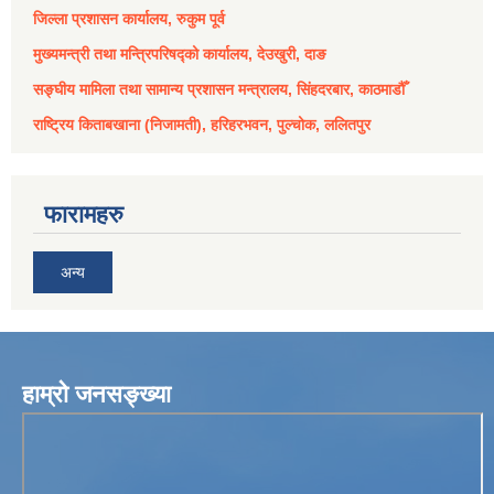
जिल्ला प्रशासन कार्यालय, रुकुम पूर्व
मुख्यमन्त्री तथा मन्त्रिपरिषद्को कार्यालय, देउखुरी, दाङ
सङ्घीय मामिला तथा सामान्य प्रशासन मन्त्रालय, सिंहदरबार, काठमाडौँ
राष्ट्रिय किताबखाना (निजामती), हरिहरभवन, पुल्चोक, ललितपुर
फारामहरु
अन्य
हाम्रो जनसङ्ख्या