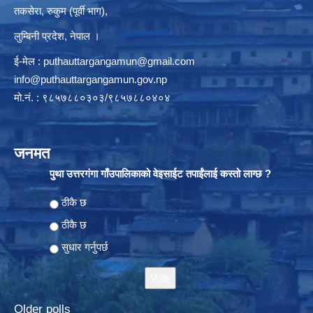
तकसेरा, रुकुम (पूर्वी भाग),
लुम्बिनी प्रदेश, नेपाल ।
ई-मेल :
puthauttargangamun@gmail.com
info@puthauttargangamun.gov.np
मो.नं. : ९८५७८८०३०३/९८५७८८०४०४
जनमत
पुथा उत्तरगंगा गाँउपालिकाको वेइसाईट तपाईंलाई कस्तो लाग्छ ?
Choices
ठीकै छ
ठीकै छ
सुधार गर्नुपर्छ
Older polls