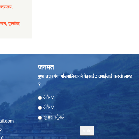
्त्रालय,
भवन, पुल्चोक,
जनमत
पुथा उत्तरगंगा गाँउपालिकाको वेइसाईट तपाईंलाई कस्तो लाग्छ
?
Choices
ठीकै छ
ठीकै छ
सुधार गर्नुपर्छ
il.com
p
०४