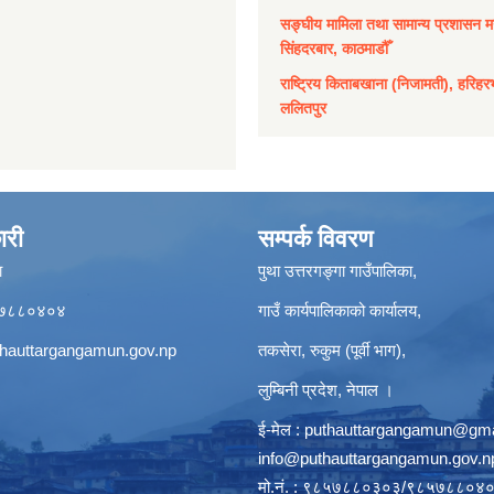
सङ्घीय मामिला तथा सामान्य प्रशासन मन
सिंहदरबार, काठमाडौँ
राष्ट्रिय किताबखाना (निजामती), हरिहर
ललितपुर
ारी
सम्पर्क विवरण
ा
पुथा उत्तरगङ्गा गाउँपालिका,
९८५७८८०४०४
गाउँ कार्यपालिकाको कार्यालय,
hauttargangamun.gov.np
तकसेरा, रुकुम (पूर्वी भाग),
लुम्बिनी प्रदेश, नेपाल ।
ई-मेल :
puthauttargangamun@gma
info@puthauttargangamun.gov.n
मो.नं. : ९८५७८८०३०३/९८५७८८०४