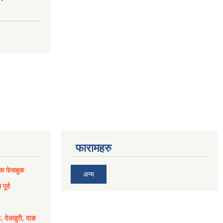
फारामहरु
िक फेसबुक
अन्य
पूर्व
य, देउखुरी, दाङ