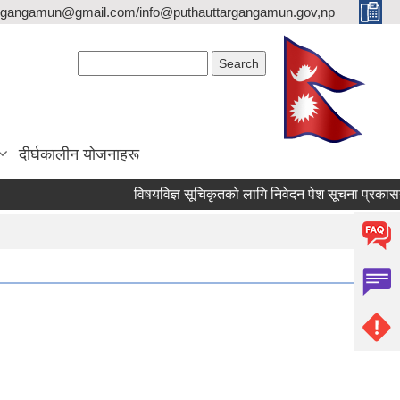
argangamun@gmail.com/info@puthauttargangamun.gov,np
Search form
Search
दीर्घकालीन योजनाहरू
विषयविज्ञ सूचिकृतको लागि निवेदन पेश सूचना प्रकासन गरिए