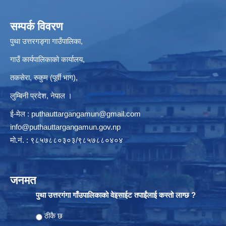
सम्पर्क विवरण
पुथा उत्तरगङ्गा गाउँपालिका,
गाउँ कार्यपालिकाको कार्यालय,
तकसेरा, रुकुम (पूर्वी भाग),
लुम्बिनी प्रदेश, नेपाल ।
ई-मेल :
puthauttargangamun@gmail.com
info@puthauttargangamun.gov.np
मो.नं. : ९८५७८८०३०३/९८५७८८०४०४
जनमत
पुथा उत्तरगंगा गाँउपालिकाको वेइसाईट तपाईंलाई कस्तो लाग्छ ?
Choices
ठीकै छ